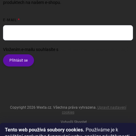
produktech na našem e-shopu.
E-MAIL
Vložením e-mailu souhlasíte s
podmínkami ochrany osobních údajů
Přihlásit se
Copyright 2026
Wexta.cz
. Všechna práva vyhrazena.
Upravit nastavení
cookies
Vytvořil Shoptet
Tento web používá soubory cookies.
Používáme je k