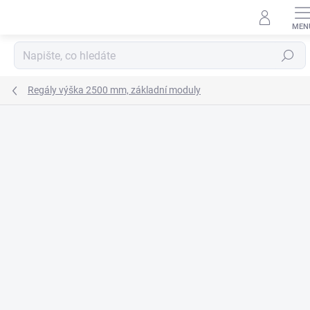
Přejít
na
obsah
Hledat
Regály výška 2500 mm, základní moduly