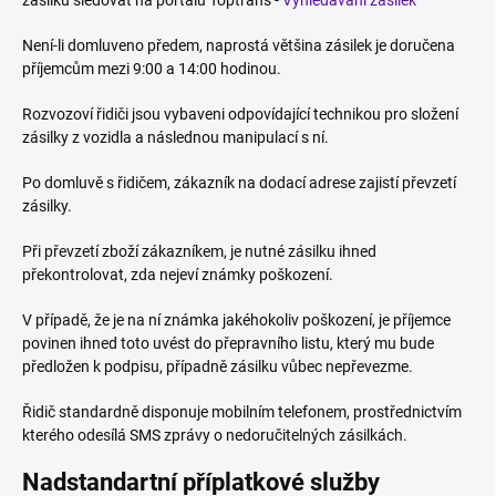
zásilku sledovat na portálu Toptrans -
Vyhledávání zásilek
Není-li domluveno předem, naprostá většina zásilek je doručena
příjemcům mezi 9:00 a 14:00 hodinou.
Rozvozoví řidiči jsou vybaveni odpovídající technikou pro složení
zásilky z vozidla a následnou manipulací s ní.
Po domluvě s řidičem, zákazník na dodací adrese zajistí převzetí
zásilky.
Při převzetí zboží zákazníkem, je nutné zásilku ihned
překontrolovat, zda nejeví známky poškození.
V případě, že je na ní známka jakéhokoliv poškození, je příjemce
povinen ihned toto uvést do přepravního listu, který mu bude
předložen k podpisu, případně zásilku vůbec nepřevezme.
Řidič standardně disponuje mobilním telefonem, prostřednictvím
kterého odesílá SMS zprávy o nedoručitelných zásilkách.
Nadstandartní příplatkové služby