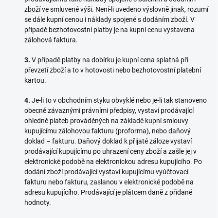
zboží ve smluvené výši. Není-li uvedeno výslovně jinak, rozumí
se dále kupní cenou i náklady spojené s dodáním zboží. V
případě bezhotovostní platby je na kupní cenu vystavena
zálohová faktura.
3.
V případě platby na dobírku je kupní cena splatná při
převzetí zboží a to v hotovosti nebo bezhotovostní platební
kartou.
4.
Je-li to v obchodním styku obvyklé nebo je-li tak stanoveno
obecně závaznými právními předpisy, vystaví prodávající
ohledně plateb prováděných na základě kupní smlouvy
kupujícímu zálohovou fakturu (proforma), nebo daňový
doklad – fakturu. Daňový doklad k přijaté záloze vystaví
prodávající kupujícímu po uhrazení ceny zboží a zašle jej v
elektronické podobě na elektronickou adresu kupujícího. Po
dodání zboží prodávající vystaví kupujícímu vyúčtovací
fakturu nebo fakturu, zaslanou v elektronické podobě na
adresu kupujícího. Prodávající je plátcem daně z přidané
hodnoty.