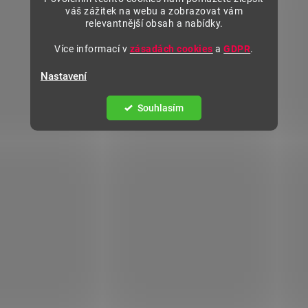
váš zážitek na webu a zobrazovat vám
relevantnější obsah a nabídky.
Více informací v
zásadách cookies
a
GDPR
.
Nastavení
Souhlasím