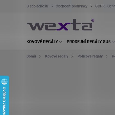
Přejít
O společnosti
Obchodní podmínky
GDPR - Ochr
na
obsah
KOVOVÉ REGÁLY
PRODEJNÍ REGÁLY SU5
Domů
Kovové regály
Policové regály
R