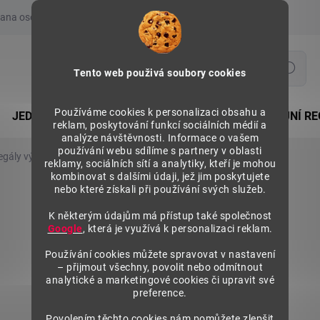
ana osobních údajů
Prohlášení o používání COOKIES
Moje obje
Hledat
Tento web použivá soubory cookies
Používáme cookies k personalizaci obsahu a
JEDNOSTRANNÉ REGÁLY
OBOUSTRANNÉ PRODEJNÍ RE
reklam, poskytování funkcí sociálních médií a
analýze návštěvnosti. Informace o vašem
používání webu sdílíme s partnery v oblasti
egály výška 2500 mm, přídavné moduly
reklamy, sociálních sítí a analytiky, kteří je mohou
kombinovat s dalšími údaji, jež jim poskytujete
nebo které získali při používání svých služeb.
K některým údajům má přístup také společnost
Google
, která je využívá k personalizaci reklam.
Používání cookies můžete spravovat v nastavení
– přijmout všechny, povolit nebo odmítnout
analytické a marketingové cookies či upravit své
preference.
Povolením těchto cookies nám pomůžete zlepšit