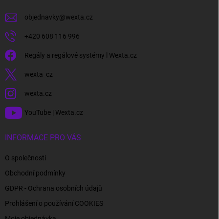
objednavky
@
wexta.cz
+420 608 116 996
Regály a regálové systémy l Wexta.cz
wexta_cz
wexta.cz
YouTube | Wexta.cz
INFORMACE PRO VÁS
O společnosti
Obchodní podmínky
GDPR - Ochrana osobních údajů
Prohlášení o používání COOKIES
Moje objednávka