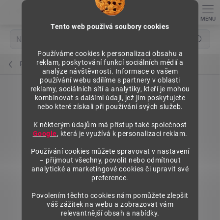
Přejít
na
obsah
Tento web použivá soubory cookies
Hledat
Používáme cookies k personalizaci obsahu a
reklam, poskytování funkcí sociálních médií a
Prodejní regály SU5
analýze návštěvnosti. Informace o vašem
používání webu sdílíme s partnery v oblasti
reklamy, sociálních sítí a analytiky, kteří je mohou
kombinovat s dalšími údaji, jež jim poskytujete
nebo které získali při používání svých služeb.
K některým údajům má přístup také společnost
Google
, která je využívá k personalizaci reklam.
Používání cookies můžete spravovat v nastavení
– přijmout všechny, povolit nebo odmítnout
analytické a marketingové cookies či upravit své
preference.
Povolením těchto cookies nám pomůžete zlepšit
váš zážitek na webu a zobrazovat vám
relevantnější obsah a nabídky.