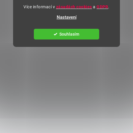
Více informací v
zásadách cookies
a
GDPR
.
Nastavení
Souhlasím