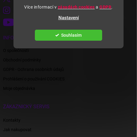
Více informací v
zásadách cookies
a
GDPR
.
wexta.cz
Nastavení
YouTube | Wexta.cz
Souhlasím
INFORMACE PRO VÁS
O společnosti
Obchodní podmínky
GDPR - Ochrana osobních údajů
Prohlášení o používání COOKIES
Moje objednávka
ZÁKAZNICKÝ SERVIS
Kontakty
Jak nakupovat