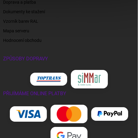
Doprava a platba
Dokumenty ke stažení
Vzorník barev RAL
Mapa serveru
Hodnocení obchodu
ZPŮSOBY DOPRAVY
PŘIJÍMÁME ONLINE PLATBY