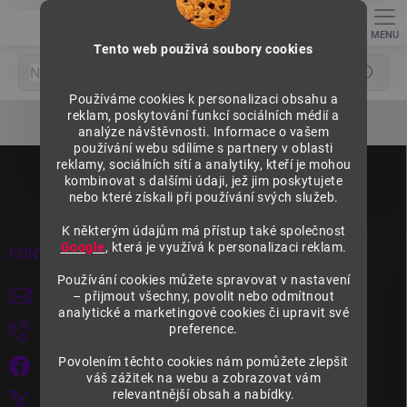
Přejít
na
obsah
Tento web použivá soubory cookies
Hledat
Používáme cookies k personalizaci obsahu a
reklam, poskytování funkcí sociálních médií a
analýze návštěvnosti. Informace o vašem
používání webu sdílíme s partnery v oblasti
Z
reklamy, sociálních sítí a analytiky, kteří je mohou
á
kombinovat s dalšími údaji, jež jim poskytujete
p
nebo které získali při používání svých služeb.
a
t
K některým údajům má přístup také společnost
Google
, která je využívá k personalizaci reklam.
í
KONTAKT
Používání cookies můžete spravovat v nastavení
objednavky
@
wexta.cz
– přijmout všechny, povolit nebo odmítnout
analytické a marketingové cookies či upravit své
preference.
+420 608 116 996
Povolením těchto cookies nám pomůžete zlepšit
Regály a regálové systémy l Wexta.cz
váš zážitek na webu a zobrazovat vám
relevantnější obsah a nabídky.
wexta_cz