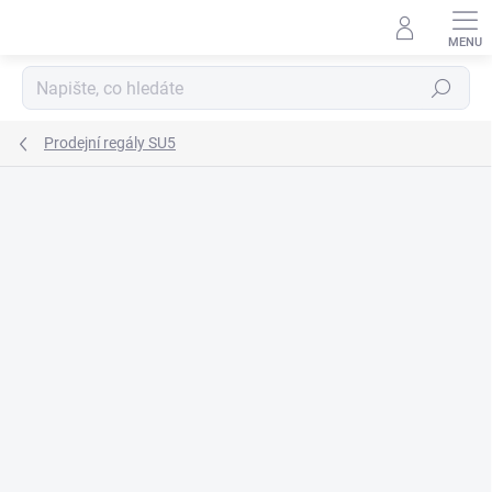
Přejít
na
obsah
Hledat
Prodejní regály SU5