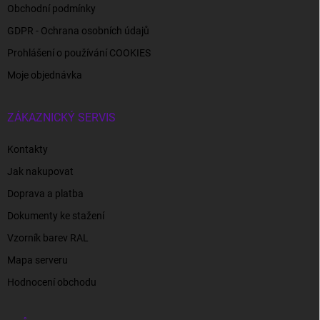
Obchodní podmínky
GDPR - Ochrana osobních údajů
Prohlášení o používání COOKIES
Moje objednávka
ZÁKAZNICKÝ SERVIS
Kontakty
Jak nakupovat
Doprava a platba
Dokumenty ke stažení
Vzorník barev RAL
Mapa serveru
Hodnocení obchodu