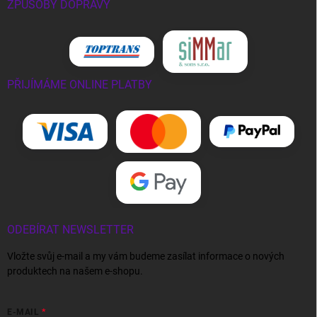
ZPŮSOBY DOPRAVY
PŘIJÍMÁME ONLINE PLATBY
ODEBÍRAT NEWSLETTER
Vložte svůj e-mail a my vám budeme zasílat informace o nových
produktech na našem e-shopu.
E-MAIL