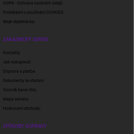
GDPR - Ochrana osobních údajů
Prohlášení o používání COOKIES
Moje objednávka
ZÁKAZNICKÝ SERVIS
Kontakty
Jak nakupovat
Doprava a platba
Dokumenty ke stažení
Vzorník barev RAL
Mapa serveru
Hodnocení obchodu
ZPŮSOBY DOPRAVY