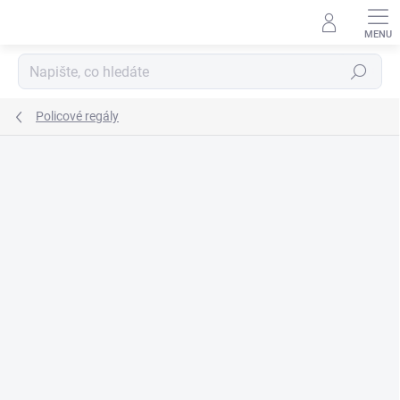
Přejít
na
obsah
Hledat
Policové regály