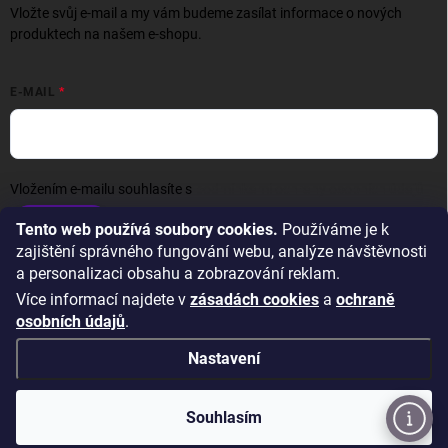
Vložte svůj e-mail a my vám budeme zasílat informace o nových
produktech na našem e-shopu.
E-MAIL
Vložením e-mailu souhlasíte s
podmínkami ochrany osobních údajů
Přihlásit se
Tento web používá soubory cookies.
Používáme je k
zajištění správného fungování webu, analýze návštěvnosti
a personalizaci obsahu a zobrazování reklam.
Více informací najdete v
zásadách cookies
a
ochraně
osobních údajů
.
Nastavení
Copyright 2026
Wexta.cz
. Všechna práva vyhrazena.
Upravit nastavení
cookies
Souhlasím
Vytvořil Shoptet