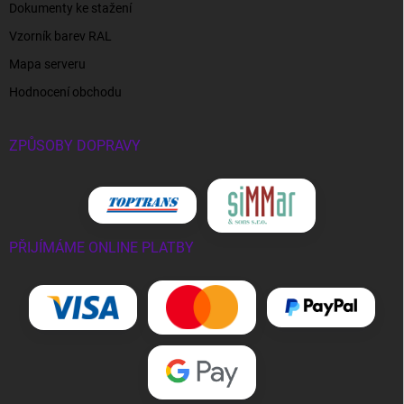
Dokumenty ke stažení
Vzorník barev RAL
Mapa serveru
Hodnocení obchodu
ZPŮSOBY DOPRAVY
PŘIJÍMÁME ONLINE PLATBY