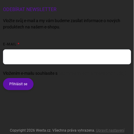
ODEBÍRAT NEWSLETTER
Vložte svůj e-mail a my vám budeme zasílat informace o nových
produktech na našem e-shopu.
E-MAIL
Vložením e-mailu souhlasíte s
podmínkami ochrany osobních údajů
Přihlásit se
Copyright 2026
Wexta.cz
. Všechna práva vyhrazena.
Upravit nastavení