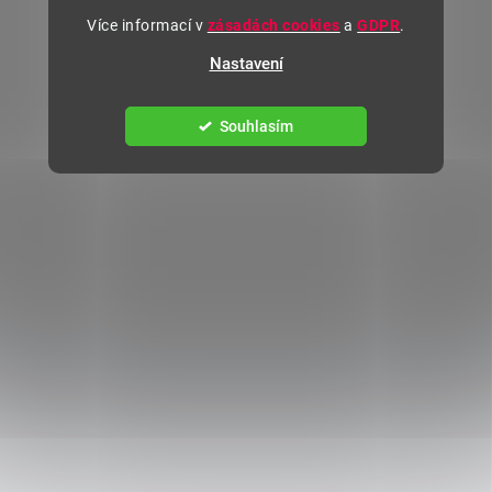
Více informací v
zásadách cookies
a
GDPR
.
Nastavení
Souhlasím