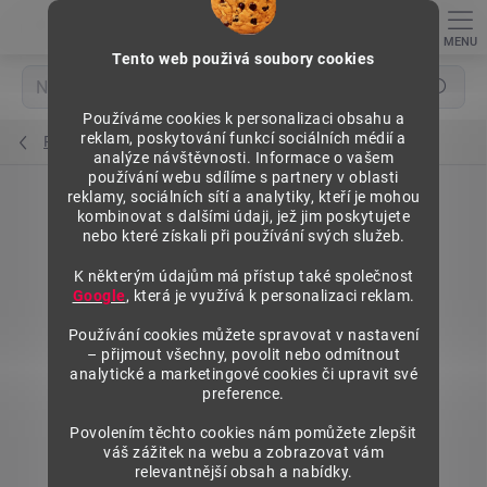
Přejít
na
obsah
Tento web použivá soubory cookies
Hledat
Používáme cookies k personalizaci obsahu a
reklam, poskytování funkcí sociálních médií a
Regály na pneumatiky
analýze návštěvnosti. Informace o vašem
používání webu sdílíme s partnery v oblasti
reklamy, sociálních sítí a analytiky, kteří je mohou
kombinovat s dalšími údaji, jež jim poskytujete
nebo které získali při používání svých služeb.
K některým údajům má přístup také společnost
Google
, která je využívá k personalizaci reklam.
Používání cookies můžete spravovat v nastavení
– přijmout všechny, povolit nebo odmítnout
analytické a marketingové cookies či upravit své
preference.
Povolením těchto cookies nám pomůžete zlepšit
váš zážitek na webu a zobrazovat vám
relevantnější obsah a nabídky.