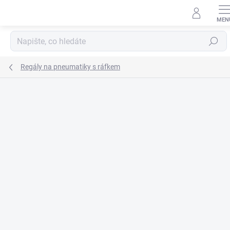
Přejít
na
obsah
Hledat
Regály na pneumatiky s ráfkem