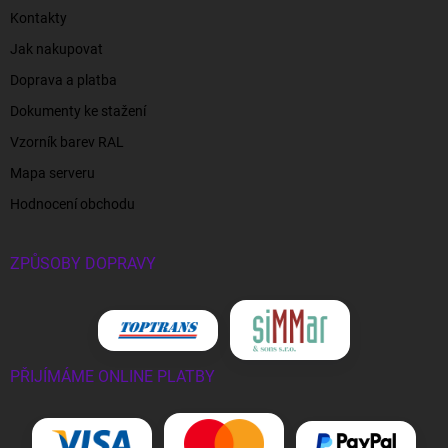
Kontakty
Jak nakupovat
Doprava a platba
Dokumenty ke stažení
Vzorník barev RAL
Mapa serveru
Hodnocení obchodu
ZPŮSOBY DOPRAVY
PŘIJÍMÁME ONLINE PLATBY