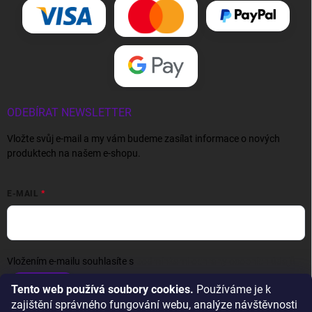
ODEBÍRAT NEWSLETTER
Vložte svůj e-mail a my vám budeme zasílat informace o nových
produktech na našem e-shopu.
E-MAIL
Vložením e-mailu souhlasíte s
podmínkami ochrany osobních údajů
Přihlásit se
Tento web používá soubory cookies.
Používáme je k
zajištění správného fungování webu, analýze návštěvnosti