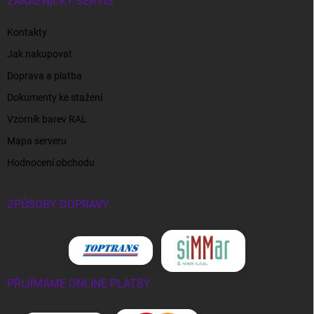
ZÁKAZNICKÝ SERVIS
Kontakty
Jak nakupovat
Doprava a platba
Dokumenty ke stažení
Vzorník barev RAL
Mapa serveru
Hodnocení obchodu
ZPŮSOBY DOPRAVY
PŘIJÍMÁME ONLINE PLATBY