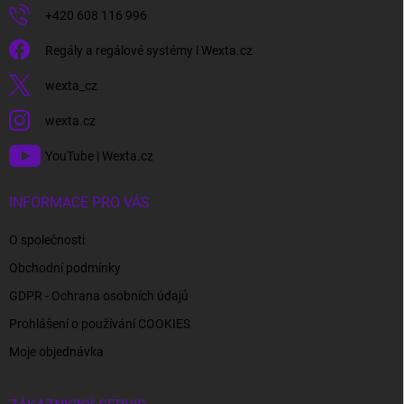
+420 608 116 996
Regály a regálové systémy l Wexta.cz
wexta_cz
wexta.cz
YouTube | Wexta.cz
INFORMACE PRO VÁS
O společnosti
Obchodní podmínky
GDPR - Ochrana osobních údajů
Prohlášení o používání COOKIES
Moje objednávka