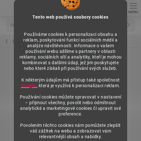
Přejít
na
obsah
Tento web použivá soubory cookies
Hledat
Používáme cookies k personalizaci obsahu a
reklam, poskytování funkcí sociálních médií a
Komponenty regálů SUPER
analýze návštěvnosti. Informace o vašem
používání webu sdílíme s partnery v oblasti
reklamy, sociálních sítí a analytiky, kteří je mohou
kombinovat s dalšími údaji, jež jim poskytujete
nebo které získali při používání svých služeb.
K některým údajům má přístup také společnost
Google
, která je využívá k personalizaci reklam.
Používání cookies můžete spravovat v nastavení
– přijmout všechny, povolit nebo odmítnout
analytické a marketingové cookies či upravit své
preference.
Povolením těchto cookies nám pomůžete zlepšit
váš zážitek na webu a zobrazovat vám
relevantnější obsah a nabídky.