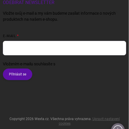
ODEBÍRAT NEWSLETTER
Vložte svůj e-mail a my vám budeme zasílat informace o nových
produktech na našem e-shopu.
E-MAIL
Vložením e-mailu souhlasíte s
podmínkami ochrany osobních údajů
Přihlásit se
Copyright 2026
Wexta.cz
. Všechna práva vyhrazena.
Upravit nastavení
cookies