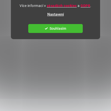
Více informací v
zásadách cookies
a
GDPR
.
Nastavení
Souhlasím