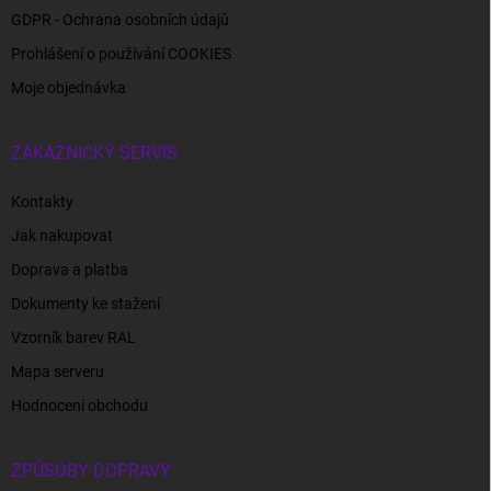
GDPR - Ochrana osobních údajů
Prohlášení o používání COOKIES
Moje objednávka
ZÁKAZNICKÝ SERVIS
Kontakty
Jak nakupovat
Doprava a platba
Dokumenty ke stažení
Vzorník barev RAL
Mapa serveru
Hodnocení obchodu
ZPŮSOBY DOPRAVY