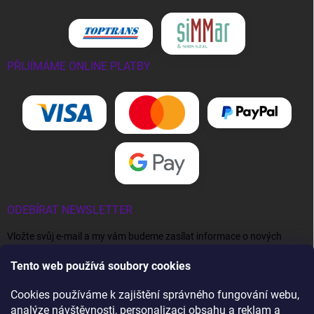
PŘIJÍMÁME ONLINE PLATBY
ODEBÍRAT NEWSLETTER
Vložte svůj e-mail a my vám budeme zasílat informace o nových
produktech na našem e-shopu.
Tento web používá soubory cookies
E-MAIL
Cookies používáme k zajištění správného fungování webu,
analýze návštěvnosti, personalizaci obsahu a reklam a