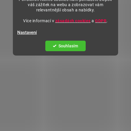
váš zážitek na webu a zobrazovat vám
relevantnější obsah a nabídky.
Více informací v
zásadách cookies
a
GDPR
.
Nastavení
Souhlasím