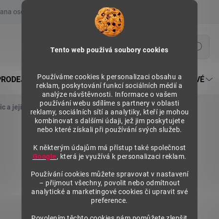
ana osobních údajů
Prohlášení o používání COOKIES
Moje obje
Hledat
Tento web použivá soubory cookies
Používáme cookies k personalizaci obsahu a
PRODEJNÍ REGÁLY SU5
PULTY PRODEJNÍ SEKTOROVÉ
reklam, poskytování funkcí sociálních médií a
analýze návštěvnosti. Informace o vašem
používání webu sdílíme s partnery v oblasti
c a jejích příslušenství
Nohy (výplně)
reklamy, sociálních sítí a analytiky, kteří je mohou
kombinovat s dalšími údaji, jež jim poskytujete
nebo které získali při používání svých služeb.
K některým údajům má přístup také společnost
Google
, která je využívá k personalizaci reklam.
Používání cookies můžete spravovat v nastavení
– přijmout všechny, povolit nebo odmítnout
analytické a marketingové cookies či upravit své
preference.
Povolením těchto cookies nám pomůžete zlepšit