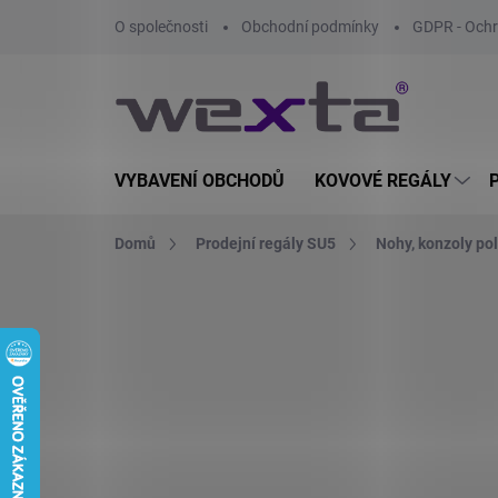
Přejít
O společnosti
Obchodní podmínky
GDPR - Ochr
na
obsah
VYBAVENÍ OBCHODŮ
KOVOVÉ REGÁLY
Domů
Prodejní regály SU5
Nohy, konzoly poli