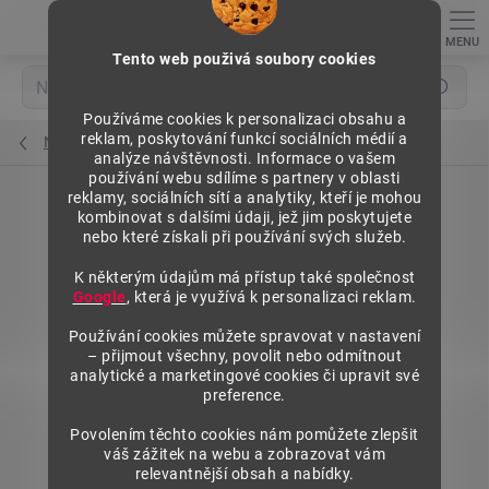
Přejít
na
obsah
Tento web použivá soubory cookies
Hledat
Používáme cookies k personalizaci obsahu a
reklam, poskytování funkcí sociálních médií a
Nohy, konzoly polic a jejích příslušenství
analýze návštěvnosti. Informace o vašem
používání webu sdílíme s partnery v oblasti
reklamy, sociálních sítí a analytiky, kteří je mohou
kombinovat s dalšími údaji, jež jim poskytujete
nebo které získali při používání svých služeb.
K některým údajům má přístup také společnost
Google
, která je využívá k personalizaci reklam.
Používání cookies můžete spravovat v nastavení
– přijmout všechny, povolit nebo odmítnout
analytické a marketingové cookies či upravit své
preference.
Povolením těchto cookies nám pomůžete zlepšit
váš zážitek na webu a zobrazovat vám
relevantnější obsah a nabídky.