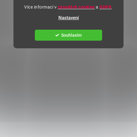
Více informací v
zásadách cookies
a
GDPR
.
Nastavení
Souhlasím