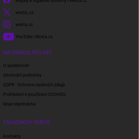
Regály a regálové systémy l Wexta.cz
wexta_cz
wexta.cz
YouTube | Wexta.cz
INFORMACE PRO VÁS
O společnosti
Obchodní podmínky
GDPR - Ochrana osobních údajů
Prohlášení o používání COOKIES
Moje objednávka
ZÁKAZNICKÝ SERVIS
Kontakty