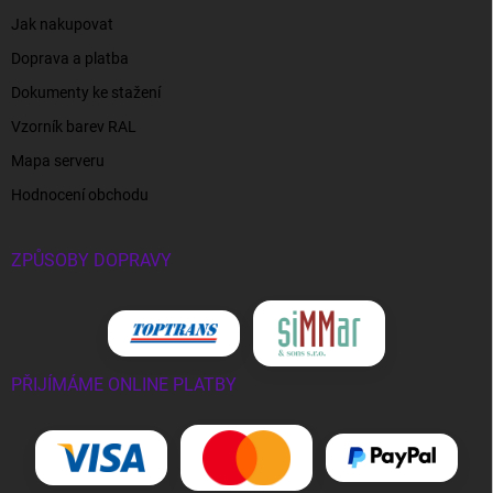
Jak nakupovat
Doprava a platba
Dokumenty ke stažení
Vzorník barev RAL
Mapa serveru
Hodnocení obchodu
ZPŮSOBY DOPRAVY
PŘIJÍMÁME ONLINE PLATBY