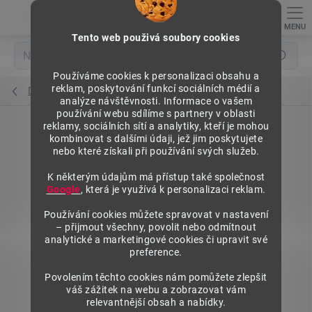
Přejít
na
obsah
Tento web použivá soubory cookies
Hledat
Používáme cookies k personalizaci obsahu a
reklam, poskytování funkcí sociálních médií a
Domů
analýze návštěvnosti. Informace o vašem
používání webu sdílíme s partnery v oblasti
reklamy, sociálních sítí a analytiky, kteří je mohou
kombinovat s dalšími údaji, jež jim poskytujete
nebo které získali při používání svých služeb.
K některým údajům má přístup také společnost
Google
, která je využívá k personalizaci reklam.
Používání cookies můžete spravovat v nastavení
– přijmout všechny, povolit nebo odmítnout
analytické a marketingové cookies či upravit své
preference.
Povolením těchto cookies nám pomůžete zlepšit
váš zážitek na webu a zobrazovat vám
relevantnější obsah a nabídky.