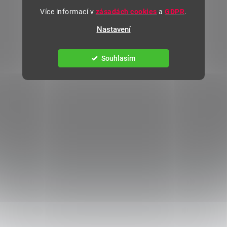
Více informací v
zásadách cookies
a
GDPR
.
Nastavení
Souhlasím