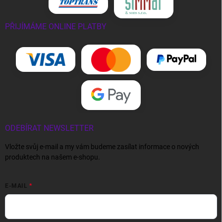
PŘIJÍMÁME ONLINE PLATBY
ODEBÍRAT NEWSLETTER
Vložte svůj e-mail a my vám budeme zasílat informace o nových
produktech na našem e-shopu.
E-MAIL