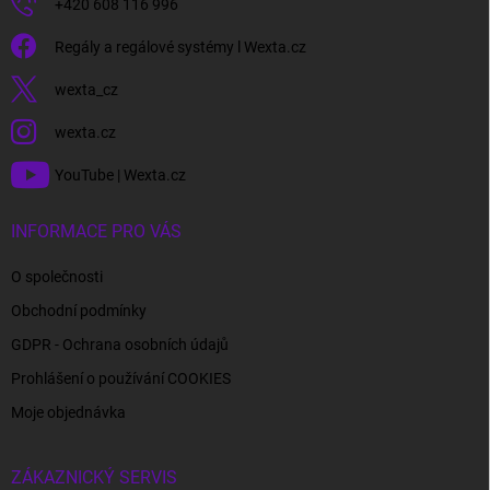
+420 608 116 996
Regály a regálové systémy l Wexta.cz
wexta_cz
wexta.cz
YouTube | Wexta.cz
INFORMACE PRO VÁS
O společnosti
Obchodní podmínky
GDPR - Ochrana osobních údajů
Prohlášení o používání COOKIES
Moje objednávka
ZÁKAZNICKÝ SERVIS