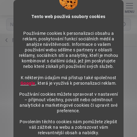
Přejít
na
obsah
Tento web použivá soubory cookies
Hledat
Používáme cookies k personalizaci obsahu a
reklam, poskytování funkcí sociálních médií a
Pulty prodejní sektorové
analýze návštěvnosti. Informace o vašem
používání webu sdílíme s partnery v oblasti
reklamy, sociálních sítí a analytiky, kteří je mohou
kombinovat s dalšími údaji, jež jim poskytujete
nebo které získali při používání svých služeb.
K některým údajům má přístup také společnost
Google
, která je využívá k personalizaci reklam.
Používání cookies můžete spravovat v nastavení
– přijmout všechny, povolit nebo odmítnout
analytické a marketingové cookies či upravit své
preference.
Povolením těchto cookies nám pomůžete zlepšit
váš zážitek na webu a zobrazovat vám
relevantnější obsah a nabídky.