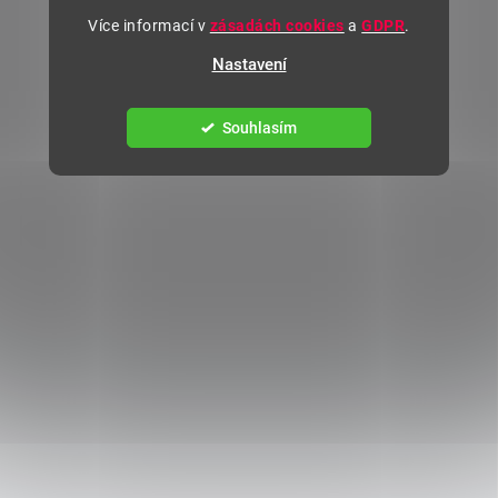
Více informací v
zásadách cookies
a
GDPR
.
Nastavení
Souhlasím