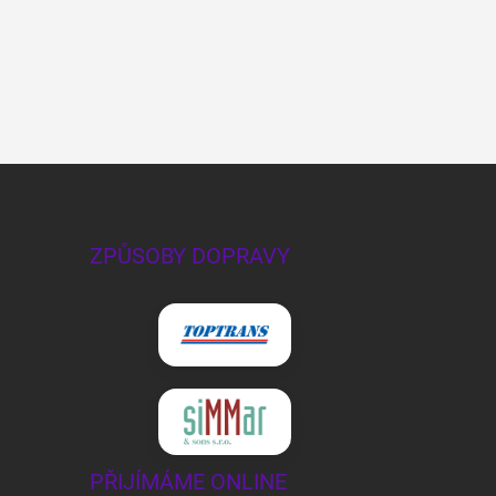
ZPŮSOBY DOPRAVY
PŘIJÍMÁME ONLINE