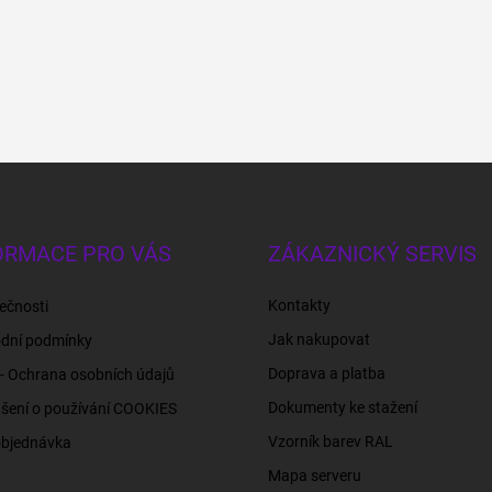
ORMACE PRO VÁS
ZÁKAZNICKÝ SERVIS
Kontakty
ečnosti
Jak nakupovat
dní podmínky
Doprava a platba
- Ochrana osobních údajů
Dokumenty ke stažení
šení o používání COOKIES
Vzorník barev RAL
objednávka
Mapa serveru