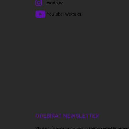
wexta.cz
YouTube | Wexta.cz
ODEBÍRAT NEWSLETTER
Vložte svůj e-mail a my vám budeme zasílat informa