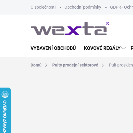
Přejít
O společnosti
Obchodní podmínky
GDPR - Ochr
na
obsah
VYBAVENÍ OBCHODŮ
KOVOVÉ REGÁLY
Domů
Pulty prodejní sektorové
Pult proskle