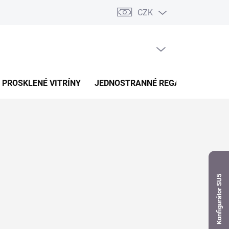
CZK
dnávka
PRÁZDNÝ KOŠÍK
NÁKUPNÍ
KOŠÍK
PROSKLENÉ VITRÍNY
JEDNOSTRANNÉ REGÁLY
OBOUS
Konfigurátor SU5