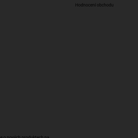
Hodnocení obchodu
ce o nových produktech na