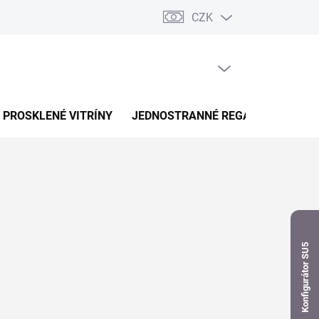
CZK
dnávka
PRÁZDNÝ KOŠÍK
NÁKUPNÍ
KOŠÍK
PROSKLENÉ VITRÍNY
JEDNOSTRANNÉ REGÁLY
OBOUS
Konfigurátor SU5