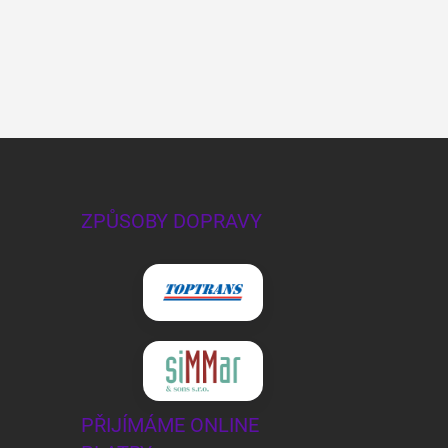
ZPŮSOBY DOPRAVY
PŘIJÍMÁME ONLINE