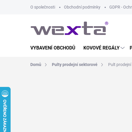
Přejít
O společnosti
Obchodní podmínky
GDPR - Ochr
na
obsah
VYBAVENÍ OBCHODŮ
KOVOVÉ REGÁLY
Domů
Pulty prodejní sektorové
Pult prodejn