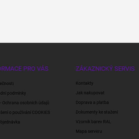
ORMACE PRO VÁS
ZÁKAZNICKÝ SERVIS
Kontakty
ečnosti
Jak nakupovat
dní podmínky
Doprava a platba
- Ochrana osobních údajů
Dokumenty ke stažení
šení o používání COOKIES
Vzorník barev RAL
objednávka
Mapa serveru