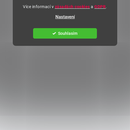
Více informací v
zásadách cookies
a
GDPR
.
Nastavení
Souhlasím