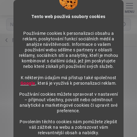
Přejít
na
obsah
Tento web použivá soubory cookies
Hledat
Používáme cookies k personalizaci obsahu a
reklam, poskytování funkcí sociálních médií a
Příslušenství prodejních pultů
analýze návštěvnosti. Informace o vašem
používání webu sdílíme s partnery v oblasti
reklamy, sociálních sítí a analytiky, kteří je mohou
kombinovat s dalšími údaji, jež jim poskytujete
nebo které získali při používání svých služeb.
K některým údajům má přístup také společnost
Google
, která je využívá k personalizaci reklam.
Používání cookies můžete spravovat v nastavení
– přijmout všechny, povolit nebo odmítnout
analytické a marketingové cookies či upravit své
preference.
Povolením těchto cookies nám pomůžete zlepšit
váš zážitek na webu a zobrazovat vám
relevantnější obsah a nabídky.