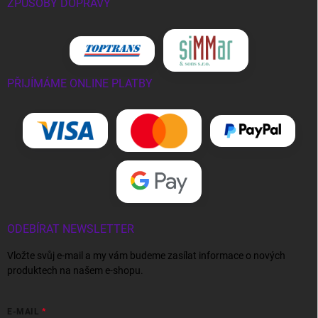
ZPŮSOBY DOPRAVY
PŘIJÍMÁME ONLINE PLATBY
ODEBÍRAT NEWSLETTER
Vložte svůj e-mail a my vám budeme zasílat informace o nových
produktech na našem e-shopu.
E-MAIL