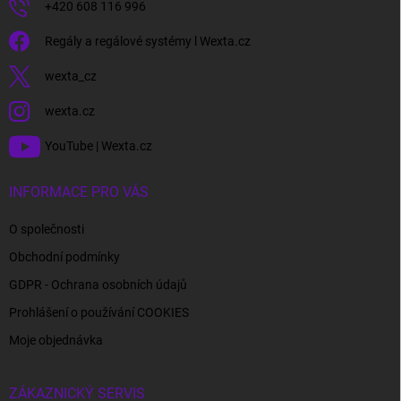
+420 608 116 996
Regály a regálové systémy l Wexta.cz
wexta_cz
wexta.cz
YouTube | Wexta.cz
INFORMACE PRO VÁS
O společnosti
Obchodní podmínky
GDPR - Ochrana osobních údajů
Prohlášení o používání COOKIES
Moje objednávka
ZÁKAZNICKÝ SERVIS