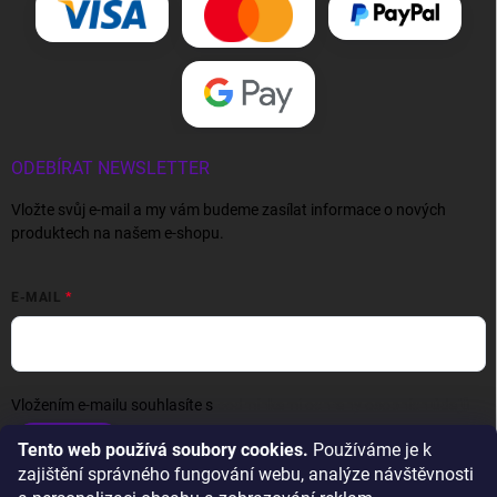
ODEBÍRAT NEWSLETTER
Vložte svůj e-mail a my vám budeme zasílat informace o nových
produktech na našem e-shopu.
E-MAIL
Vložením e-mailu souhlasíte s
podmínkami ochrany osobních údajů
Přihlásit se
Tento web používá soubory cookies.
Používáme je k
zajištění správného fungování webu, analýze návštěvnosti