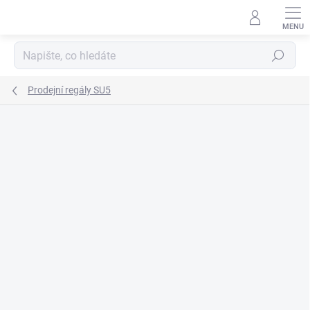
Přejít
na
obsah
Hledat
Prodejní regály SU5