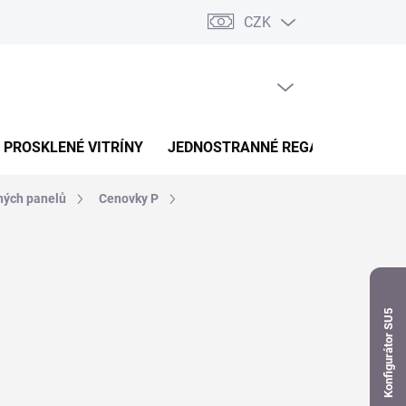
CZK
dnávka
PRÁZDNÝ KOŠÍK
NÁKUPNÍ
KOŠÍK
PROSKLENÉ VITRÍNY
JEDNOSTRANNÉ REGÁLY
OBOUS
ných panelů
Cenovky P
Konfigurátor SU5