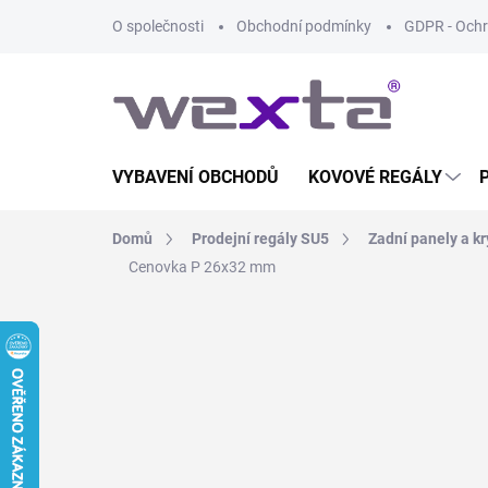
Přejít
O společnosti
Obchodní podmínky
GDPR - Ochr
na
obsah
VYBAVENÍ OBCHODŮ
KOVOVÉ REGÁLY
Domů
Prodejní regály SU5
Zadní panely a kr
Cenovka P 26x32 mm