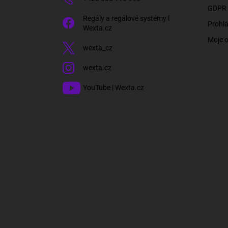
GDPR 
Regály a regálové systémy l
Prohlá
Wexta.cz
Moje 
wexta_cz
wexta.cz
YouTube | Wexta.cz