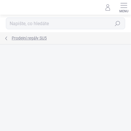
Přejít
na
obsah
Hledat
Prodejní regály SU5