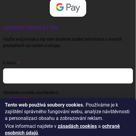
ODEBÍRAT NEWSLETTER
Vložte svůj e-mail a my vám budeme zasílat informace o nových
produktech na našem e-shopu.
E-MAIL
Vložením e-mailu souhlasíte s
podmínkami ochrany osobních údajů
Přihlásit se
Tento web používá soubory cookies.
Používáme je k
zajištění správného fungování webu, analýze návštěvnosti
a personalizaci obsahu a zobrazování reklam.
Více informací najdete v
zásadách cookies
a
ochraně
osobních údajů
.