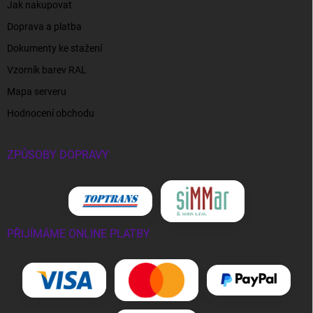
Jak nakupovat
Doprava a platba
Dokumenty ke stažení
Vzorník barev RAL
Mapa serveru
Hodnocení obchodu
ZPŮSOBY DOPRAVY
PŘIJÍMÁME ONLINE PLATBY