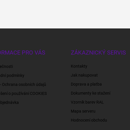
ORMACE PRO VÁS
ZÁKAZNICKÝ SERVIS
Kontakty
ečnosti
Jak nakupovat
dní podmínky
Doprava a platba
- Ochrana osobních údajů
Dokumenty ke stažení
šení o používání COOKIES
Vzorník barev RAL
objednávka
Mapa serveru
Hodnocení obchodu