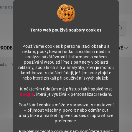
ana osobních údajů
Prohlášení o používání COOKIES
Moje obje
Hledat
Tento web použivá soubory cookies
Používáme cookies k personalizaci obsahu a
PRODEJNÍ REGÁLY SU5
PULTY PRODEJNÍ SEKTOROVÉ
reklam, poskytování funkcí sociálních médií a
analýze návštěvnosti. Informace o vašem
používání webu sdílíme s partnery v oblasti
nství
Hřebeny
reklamy, sociálních sítí a analytiky, kteří je mohou
kombinovat s dalšími údaji, jež jim poskytujete
nebo které získali při používání svých služeb.
K některým údajům má přístup také společnost
Google
, která je využívá k personalizaci reklam.
Používání cookies můžete spravovat v nastavení
– přijmout všechny, povolit nebo odmítnout
analytické a marketingové cookies či upravit své
preference.
Povolením těchto cookies nám pomůžete zlepšit