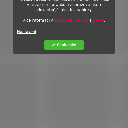
váš zážitek na webu a zobrazovat vám
relevantnější obsah a nabídky.
Více informací v
zásadách cookies
a
GDPR
.
Nastavení
Souhlasím