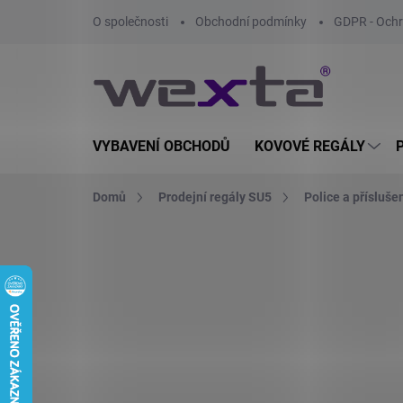
Přejít
O společnosti
Obchodní podmínky
GDPR - Ochr
na
obsah
VYBAVENÍ OBCHODŮ
KOVOVÉ REGÁLY
Domů
Prodejní regály SU5
Police a přísluše