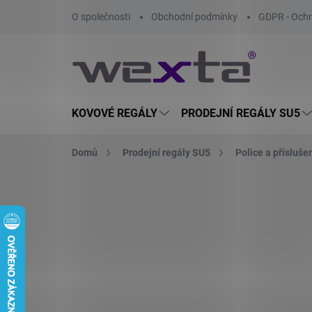
Přejít
O společnosti
Obchodní podmínky
GDPR - Ochr
na
obsah
KOVOVÉ REGÁLY
PRODEJNÍ REGÁLY SU5
Domů
Prodejní regály SU5
Police a přísluše