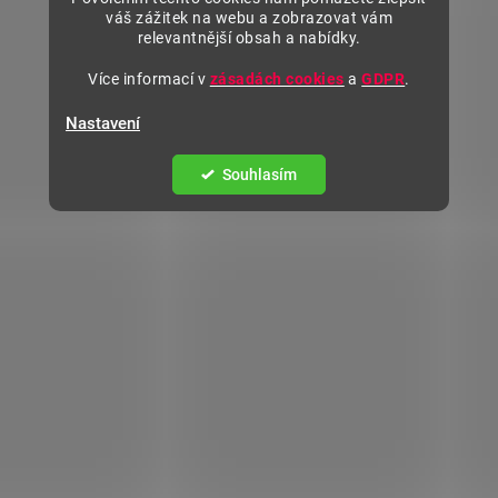
váš zážitek na webu a zobrazovat vám
relevantnější obsah a nabídky.
Více informací v
zásadách cookies
a
GDPR
.
Nastavení
Souhlasím