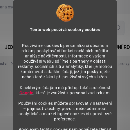
ana osobních údajů
Prohlášení o používání COOKIES
Moje obje
Hledat
Tento web použivá soubory cookies
Používáme cookies k personalizaci obsahu a
JEDNOSTRANNÉ REGÁLY
OBOUSTRANNÉ PRODEJNÍ RE
reklam, poskytování funkcí sociálních médií a
analýze návštěvnosti. Informace o vašem
používání webu sdílíme s partnery v oblasti
nství
Hřebeny
Hřebeny pro vysoká dělítka
Hřeben pro vy
reklamy, sociálních sítí a analytiky, kteří je mohou
kombinovat s dalšími údaji, jež jim poskytujete
nebo které získali při používání svých služeb.
K některým údajům má přístup také společnost
Google
, která je využívá k personalizaci reklam.
Používání cookies můžete spravovat v nastavení
– přijmout všechny, povolit nebo odmítnout
analytické a marketingové cookies či upravit své
preference.
Povolením těchto cookies nám pomůžete zlepšit