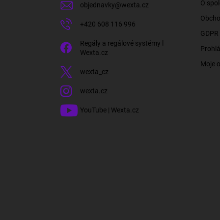
O spol
objednavky
@
wexta.cz
Obcho
+420 608 116 996
GDPR 
Regály a regálové systémy l
Prohlá
Wexta.cz
Moje 
wexta_cz
wexta.cz
YouTube | Wexta.cz