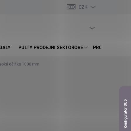
CZK
dnávka
PRÁZDNÝ KOŠÍK
NÁKUPNÍ
KOŠÍK
GÁLY
PULTY PRODEJNÍ SEKTOROVÉ
PROSKLENÉ VITR
soká dělítka 1000 mm
Konfigurátor SU5