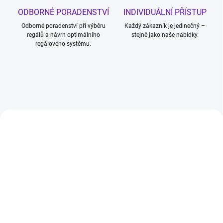
ODBORNÉ PORADENSTVÍ
INDIVIDUÁLNÍ PŘÍSTUP
Odborné poradenství při výběru
Každý zákazník je jedinečný –
regálů a návrh optimálního
stejně jako naše nabídky.
regálového systému.
0130285
0232025
SKLADEM
SKLADEM
Kovový policový regál,
Archivní regál na šanony,