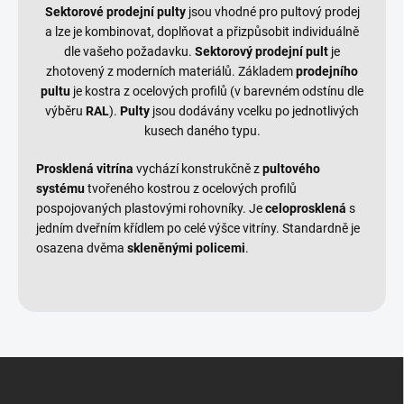
Sektorové prodejní pulty
jsou vhodné pro pultový prodej
a lze je kombinovat, doplňovat a přizpůsobit individuálně
dle vašeho požadavku.
Sektorový
prodejní pult
je
zhotovený z moderních materiálů. Základem
prodejního
pultu
je kostra z ocelových profilů (v barevném odstínu dle
výběru
RAL
).
Pulty
jsou dodávány vcelku po jednotlivých
kusech daného typu.
Prosklená vitrína
vychází konstrukčně z
pultového
systému
tvořeného kostrou z ocelových profilů
pospojovaných plastovými rohovníky. Je
celoprosklená
s
jedním dveřním křídlem po celé výšce vitríny. Standardně je
osazena dvěma
skleněnými policemi
.
Z
á