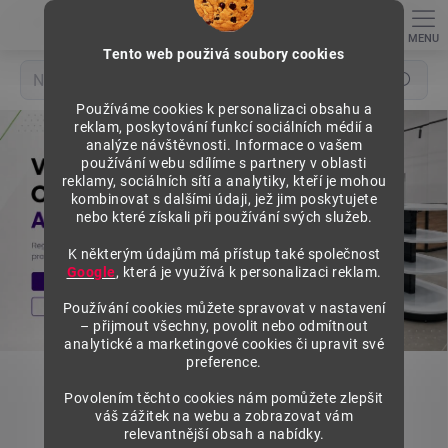
Přejít
na
obsah
Tento web použivá soubory cookies
Hledat
Používáme cookies k personalizaci obsahu a
W
reklam, poskytování funkcí sociálních médií a
E
analýze návštěvnosti. Informace o vašem
používání webu sdílíme s partnery v oblasti
X
reklamy, sociálních sítí a analytiky, kteří je mohou
kombinovat s dalšími údaji, jež jim poskytujete
T
nebo které získali při používání svých služeb.
A
K některým údajům má přístup také společnost
–
Google
, která je využívá k personalizaci reklam.
R
Používání cookies můžete spravovat v nastavení
e
– přijmout všechny, povolit nebo odmítnout
g
analytické a marketingové cookies či upravit své
preference.
á
l
Povolením těchto cookies nám pomůžete zlepšit
váš zážitek na webu a zobrazovat vám
o
relevantnější obsah a nabídky.