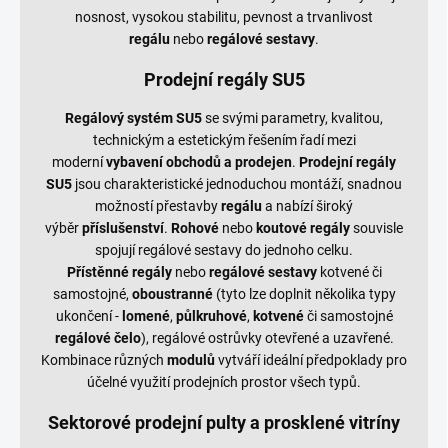
nosnost, vysokou stabilitu, pevnost a trvanlivost
regálu
nebo
regálové sestavy
.
Prodejní regály SU5
Regálový systém SU5
se svými parametry, kvalitou,
technickým a estetickým řešením řadí mezi
moderní
vybavení obchodů a prodejen
.
Prodejní regály
SU5
jsou charakteristické jednoduchou montáží, snadnou
možností přestavby
regálu
a nabízí široký
výběr
příslušenství
.
Rohové
nebo
koutové regály
souvisle
spojují regálové sestavy do jednoho celku.
Přístěnné regály
nebo
regálové
sestavy
kotvené či
samostojné,
oboustranné
(tyto lze doplnit několika typy
ukončení -
lomené
,
půlkruhové
,
kotvené
či samostojné
regálové čelo
), regálové ostrůvky otevřené a uzavřené.
Kombinace různých
modulů
vytváří ideální předpoklady pro
účelné využití prodejních prostor všech typů.
Sektorové prodejní pulty a prosklené vitríny