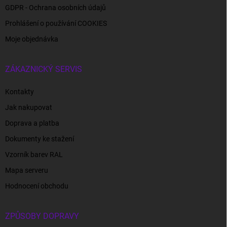
GDPR - Ochrana osobních údajů
Prohlášení o používání COOKIES
Moje objednávka
ZÁKAZNICKÝ SERVIS
Kontakty
Jak nakupovat
Doprava a platba
Dokumenty ke stažení
Vzorník barev RAL
Mapa serveru
Hodnocení obchodu
ZPŮSOBY DOPRAVY