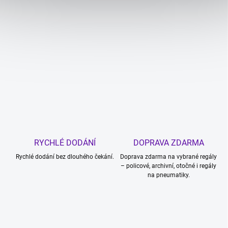
n
í
o
b
c
h
o
d
ů
a
RYCHLÉ DODÁNÍ
DOPRAVA ZDARMA
s
Rychlé dodání bez dlouhého čekání.
Doprava zdarma na vybrané regály
k
– policové, archivní, otočné i regály
l
na pneumatiky.
a
d
ů