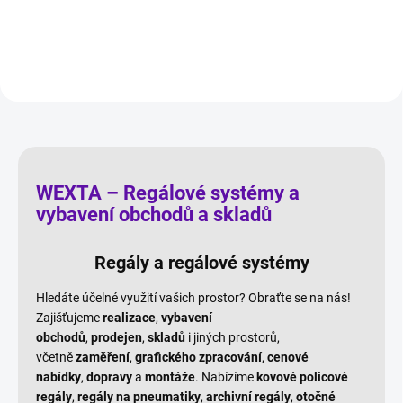
pneumatiky.
Pozink.
WEXTA – Regálové systémy a
vybavení obchodů a skladů
Regály a regálové systémy
Hledáte účelné využití vašich prostor? Obraťte se na nás!
Zajišťujeme
realizace
,
vybavení
obchodů
,
prodejen
,
skladů
i jiných prostorů,
včetně
zaměření
,
grafického zpracování
,
cenové
nabídky
,
dopravy
a
montáže
. Nabízíme
kovové policové
regály
,
regály na pneumatiky
,
archivní regály
,
otočné