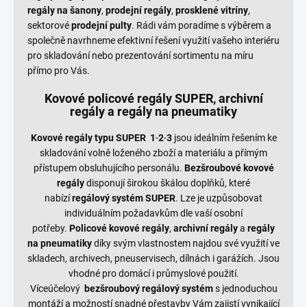
regály na šanony
,
prodejní regály
,
prosklené vitríny
,
sektorové
prodejní pulty
. Rádi vám poradíme s výběrem a
společně navrhneme efektivní řešení využití vašeho interiéru
pro skladování nebo prezentování sortimentu na míru
přímo pro Vás.
Kovové policové regály SUPER, archivní
regály a regály na pneumatiky
Kovové regály typu SUPER
1
-
2
-
3
jsou ideálním řešením ke
skladování volně loženého zboží a materiálu a přímým
přístupem obsluhujícího personálu.
Bezšroubové kovové
regály
disponují širokou škálou doplňků, které
nabízí
regálový systém SUPER
. Lze je uzpůsobovat
individuálním požadavkům dle vaší osobní
potřeby.
Policové kovové regály
,
archivní regály
a
regály
na pneumatiky
díky svým vlastnostem najdou své využití ve
skladech, archivech, pneuservisech, dílnách i garážích. Jsou
vhodné pro domácí i průmyslové použití.
Víceúčelový
bezšroubový regálový systém
s jednoduchou
montáží a možností snadné přestavby Vám zajistí vynikající