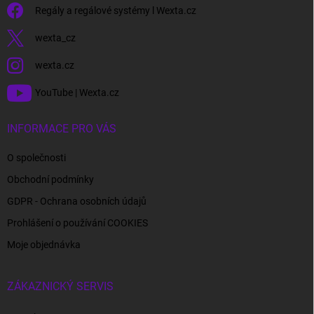
Regály a regálové systémy l Wexta.cz
wexta_cz
wexta.cz
YouTube | Wexta.cz
INFORMACE PRO VÁS
O společnosti
Obchodní podmínky
GDPR - Ochrana osobních údajů
Prohlášení o používání COOKIES
Moje objednávka
ZÁKAZNICKÝ SERVIS