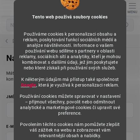
Přejít
na
obsah
Tento web použivá soubory cookies
Hledat
Používáme cookies k personalizaci obsahu a
reklam, poskytování funkcí sociálních médií a
Domů
analýze návštěvnosti. Informace o vašem
používání webu sdílíme s partnery v oblasti
Napište nám
reklamy, sociálních sítí a analytiky, kteří je mohou
kombinovat s dalšími údaji, jež jim poskytujete
nebo které získali při používání svých služeb.
Máte nějaké otázky? Zodpovíme je. Prosíme o pečlivé vyplnění
kontaktních údajů.
K některým údajům má přístup také společnost
Google
, která je využívá k personalizaci reklam.
Používání cookies můžete spravovat v nastavení
JMÉNO A PŘÍJMENÍ
– přijmout všechny, povolit nebo odmítnout
analytické a marketingové cookies či upravit své
preference.
Povolením těchto cookies nám pomůžete zlepšit
E-MAIL
váš zážitek na webu a zobrazovat vám
relevantnější obsah a nabídky.