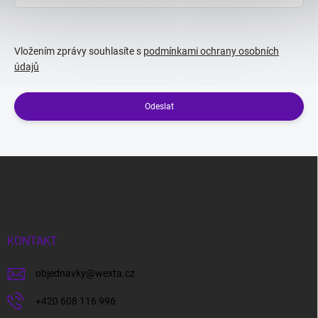
Vložením zprávy souhlasíte s
podmínkami ochrany osobních
údajů
Odeslat
Z
á
p
a
t
í
KONTAKT
objednavky
@
wexta.cz
+420 608 116 996