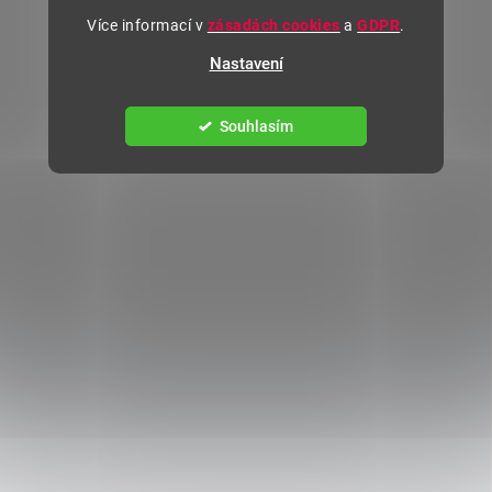
Více informací v
zásadách cookies
a
GDPR
.
Nastavení
Souhlasím