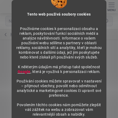
Přejít
na
obsah
Tento web použivá soubory cookies
Hledat
Používáme cookies k personalizaci obsahu a
reklam, poskytování funkcí sociálních médií a
Kovové police
analýze návštěvnosti. Informace o vašem
používání webu sdílíme s partnery v oblasti
reklamy, sociálních sítí a analytiky, kteří je mohou
kombinovat s dalšími údaji, jež jim poskytujete
nebo které získali při používání svých služeb.
K některým údajům má přístup také společnost
Google
, která je využívá k personalizaci reklam.
Používání cookies můžete spravovat v nastavení
– přijmout všechny, povolit nebo odmítnout
analytické a marketingové cookies či upravit své
preference.
Povolením těchto cookies nám pomůžete zlepšit
váš zážitek na webu a zobrazovat vám
relevantnější obsah a nabídky.