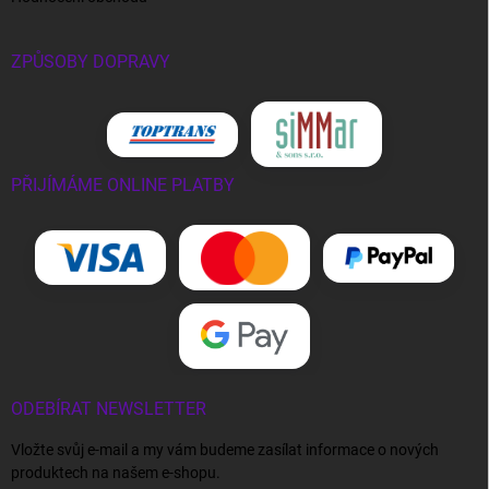
ZPŮSOBY DOPRAVY
PŘIJÍMÁME ONLINE PLATBY
ODEBÍRAT NEWSLETTER
Vložte svůj e-mail a my vám budeme zasílat informace o nových
produktech na našem e-shopu.