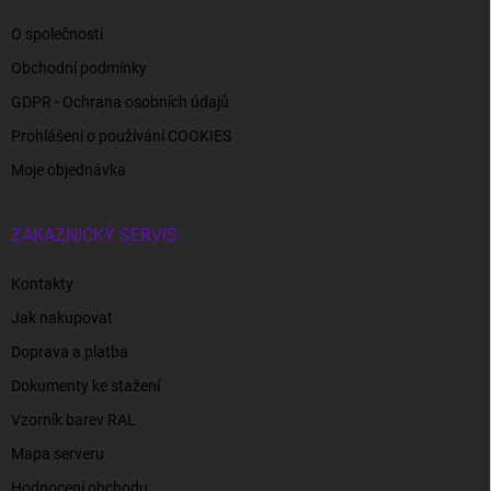
O společnosti
Obchodní podmínky
GDPR - Ochrana osobních údajů
Prohlášení o používání COOKIES
Moje objednávka
ZÁKAZNICKÝ SERVIS
Kontakty
Jak nakupovat
Doprava a platba
Dokumenty ke stažení
Vzorník barev RAL
Mapa serveru
Hodnocení obchodu