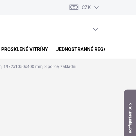
CZK
dnávka
PRÁZDNÝ KOŠÍK
NÁKUPNÍ
KOŠÍK
PROSKLENÉ VITRÍNY
JEDNOSTRANNÉ REGÁLY
OBOUS
m, 1972x1050x400 mm, 3 police, základní
Konfigurátor SU5