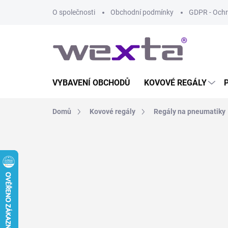
Přejít
O společnosti
Obchodní podmínky
GDPR - Ochr
na
obsah
VYBAVENÍ OBCHODŮ
KOVOVÉ REGÁLY
Domů
Kovové regály
Regály na pneumatiky