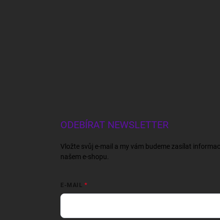
ODEBÍRAT NEWSLETTER
Vložte svůj e-mail a my vám budeme zasílat informa
našem e-shopu.
E-MAIL