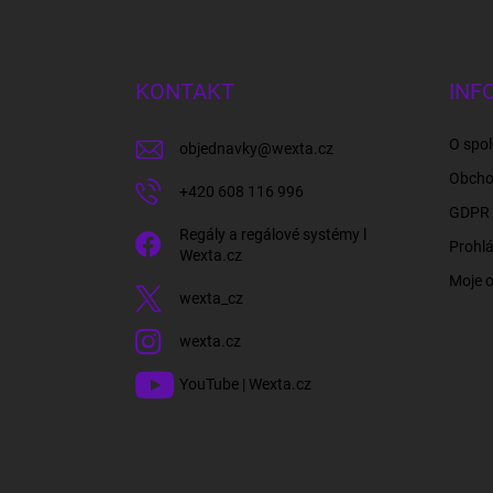
Z
á
p
a
KONTAKT
INF
t
í
O spol
objednavky
@
wexta.cz
Obcho
+420 608 116 996
GDPR 
Regály a regálové systémy l
Prohlá
Wexta.cz
Moje 
wexta_cz
wexta.cz
YouTube | Wexta.cz