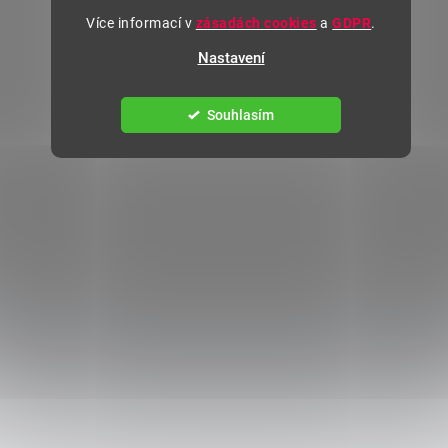
Více informací v
zásadách cookies
a
GDPR
.
Nastavení
Souhlasím