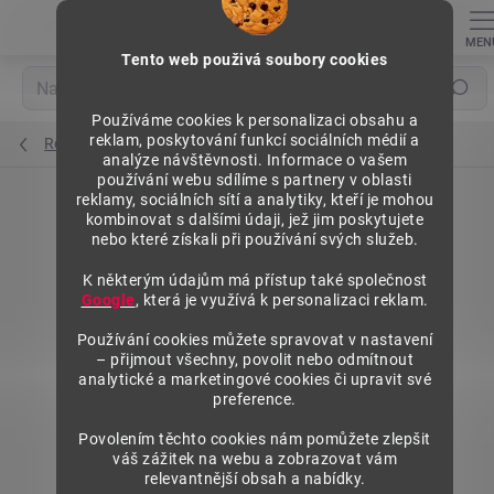
Přejít
na
obsah
Tento web použivá soubory cookies
Hledat
Používáme cookies k personalizaci obsahu a
reklam, poskytování funkcí sociálních médií a
Regály na pneumatiky bez ráfku
analýze návštěvnosti. Informace o vašem
používání webu sdílíme s partnery v oblasti
reklamy, sociálních sítí a analytiky, kteří je mohou
kombinovat s dalšími údaji, jež jim poskytujete
nebo které získali při používání svých služeb.
K některým údajům má přístup také společnost
Google
, která je využívá k personalizaci reklam.
Používání cookies můžete spravovat v nastavení
– přijmout všechny, povolit nebo odmítnout
analytické a marketingové cookies či upravit své
preference.
Povolením těchto cookies nám pomůžete zlepšit
váš zážitek na webu a zobrazovat vám
relevantnější obsah a nabídky.