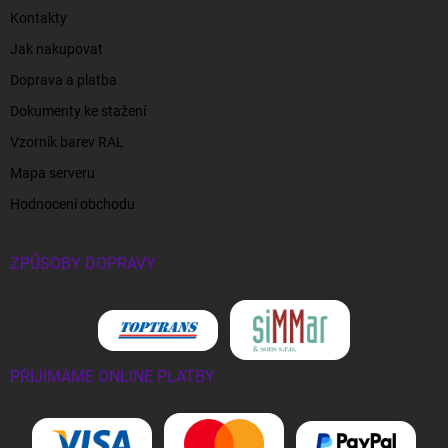
Kontakty
Jak nakupovat
Doprava a platba
Dokumenty ke stažení
Vzorník barev RAL
Mapa serveru
Hodnocení obchodu
ZPŮSOBY DOPRAVY
PŘIJÍMÁME ONLINE PLATBY