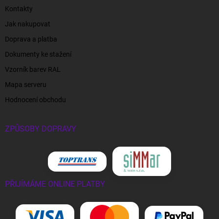
Kontakty
Jak nakupovat
Doprava a platba
Dokumenty ke stažení
Vzorník barev RAL
Mapa serveru
Hodnocení obchodu
ZPŮSOBY DOPRAVY
PŘIJÍMÁME ONLINE PLATBY