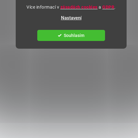
Více informací v
zásadách cookies
a
GDPR
.
Nastavení
Souhlasím