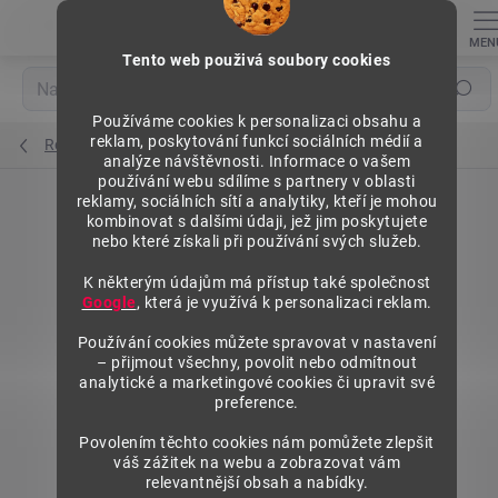
Přejít
na
obsah
Tento web použivá soubory cookies
Hledat
Používáme cookies k personalizaci obsahu a
reklam, poskytování funkcí sociálních médií a
Regály na pneumatiky s ráfkem
analýze návštěvnosti. Informace o vašem
používání webu sdílíme s partnery v oblasti
reklamy, sociálních sítí a analytiky, kteří je mohou
kombinovat s dalšími údaji, jež jim poskytujete
nebo které získali při používání svých služeb.
K některým údajům má přístup také společnost
Google
, která je využívá k personalizaci reklam.
Používání cookies můžete spravovat v nastavení
– přijmout všechny, povolit nebo odmítnout
analytické a marketingové cookies či upravit své
preference.
Povolením těchto cookies nám pomůžete zlepšit
váš zážitek na webu a zobrazovat vám
relevantnější obsah a nabídky.