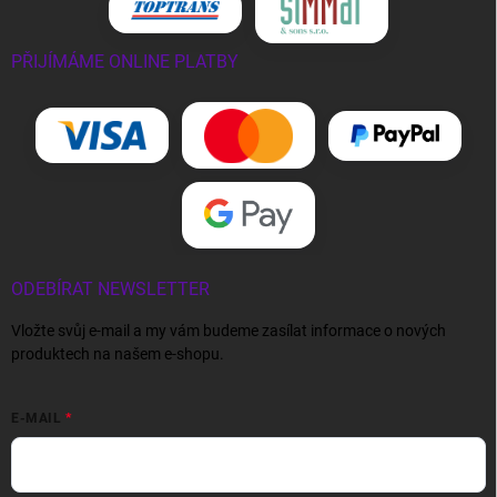
PŘIJÍMÁME ONLINE PLATBY
ODEBÍRAT NEWSLETTER
Vložte svůj e-mail a my vám budeme zasílat informace o nových
produktech na našem e-shopu.
E-MAIL