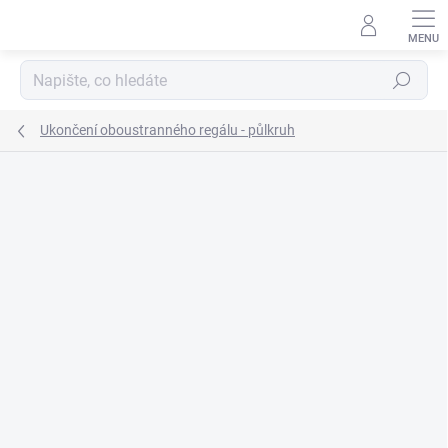
Přejít
na
obsah
Hledat
Ukončení oboustranného regálu - půlkruh