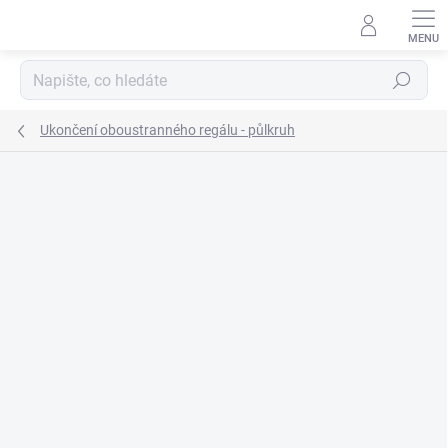
Přejít
na
obsah
Hledat
Ukončení oboustranného regálu - půlkruh