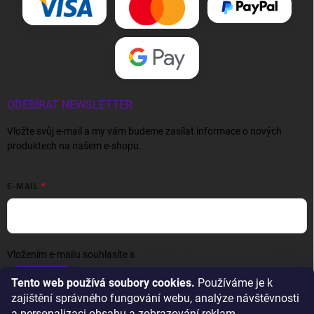
ODEBÍRAT NEWSLETTER
Vložte svůj e-mail a my vám budeme zasílat informace o nových
produktech na našem e-shopu.
E-MAIL
Vložením e-mailu souhlasíte s
podmínkami ochrany osobních údajů
Přihlásit se
Tento web používá soubory cookies.
Používáme je k
zajištění správného fungování webu, analýze návštěvnosti
a personalizaci obsahu a zobrazování reklam.