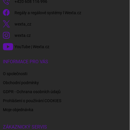
+420 608 116 996
Regály a regálové systémy l Wexta.cz
wexta_cz
wexta.cz
YouTube | Wexta.cz
INFORMACE PRO VÁS
O společnosti
Obchodní podmínky
GDPR - Ochrana osobních údajů
Prohlášení o používání COOKIES
Moje objednávka
ZÁKAZNICKÝ SERVIS