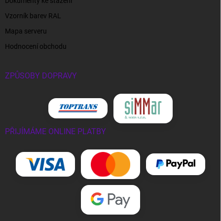
Dokumenty ke stažení
Vzorník barev RAL
Mapa serveru
Hodnocení obchodu
ZPŮSOBY DOPRAVY
PŘIJÍMÁME ONLINE PLATBY