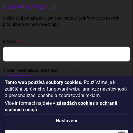
ODEBÍRAT NEWSLETTER
Vložte svůj e-mail a my vám budeme zasílat informace o nových
produktech na našem e-shopu.
E-MAIL
Vložením e-mailu souhlasíte s
podmínkami ochrany osobních údajů
Přihlásit se
Tento web používá soubory cookies.
Používáme je k
zajištění správného fungování webu, analýze návštěvnosti
a personalizaci obsahu a zobrazování reklam.
Více informací najdete v
zásadách cookies
a
ochraně
osobních údajů
.
Nastavení
Copyright 2026
Wexta.cz
. Všechna práva vyhrazena.
Upravit nastavení
cookies