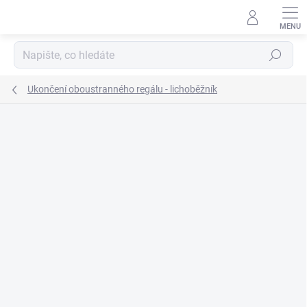
Přejít
na
obsah
Hledat
Ukončení oboustranného regálu - lichoběžník