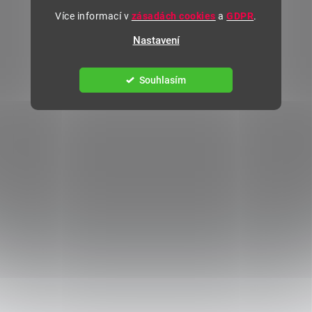
Více informací v
zásadách cookies
a
GDPR
.
Nastavení
Souhlasím