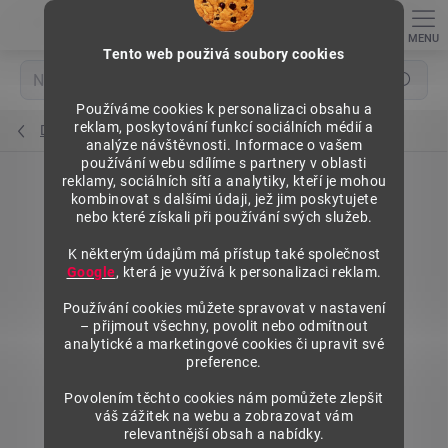
Přejít
na
obsah
Tento web použivá soubory cookies
Hledat
Používáme cookies k personalizaci obsahu a
reklam, poskytování funkcí sociálních médií a
Držáky cenovek lichoběžníku
analýze návštěvnosti. Informace o vašem
používání webu sdílíme s partnery v oblasti
reklamy, sociálních sítí a analytiky, kteří je mohou
kombinovat s dalšími údaji, jež jim poskytujete
nebo které získali při používání svých služeb.
K některým údajům má přístup také společnost
Google
, která je využívá k personalizaci reklam.
Používání cookies můžete spravovat v nastavení
– přijmout všechny, povolit nebo odmítnout
analytické a marketingové cookies či upravit své
preference.
Povolením těchto cookies nám pomůžete zlepšit
váš zážitek na webu a zobrazovat vám
relevantnější obsah a nabídky.