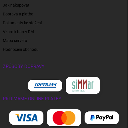
Jak nakupovat
Doprava a platba
Dokumenty ke stažení
Vzorník barev RAL
Mapa serveru
Hodnocení obchodu
ZPŮSOBY DOPRAVY
PŘIJÍMÁME ONLINE PLATBY