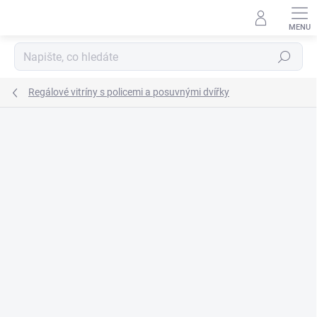
Přejít
na
obsah
Hledat
Regálové vitríny s policemi a posuvnými dvířky