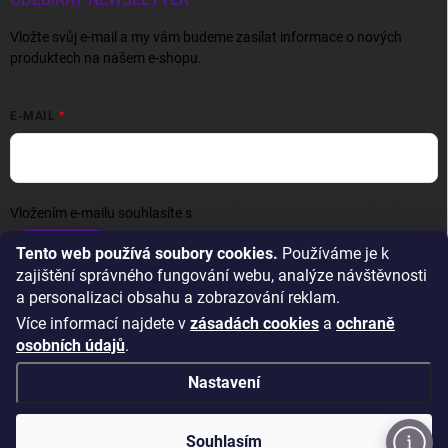
Vložte svůj e-mail a my vám budeme zasílat informace o nových
produktech na našem e-shopu.
E-MAIL
Vložením e-mailu souhlasíte s
podmínkami ochrany osobních údajů
Přihlásit se
Tento web používá soubory cookies.
Používáme je k
zajištění správného fungování webu, analýze návštěvnosti
a personalizaci obsahu a zobrazování reklam.
Více informací najdete v
zásadách cookies
a
ochraně
osobních údajů
.
Nastavení
Copyright 2026
Wexta.cz
. Všechna práva vyhrazena.
Upravit nastavení
cookies
Souhlasím