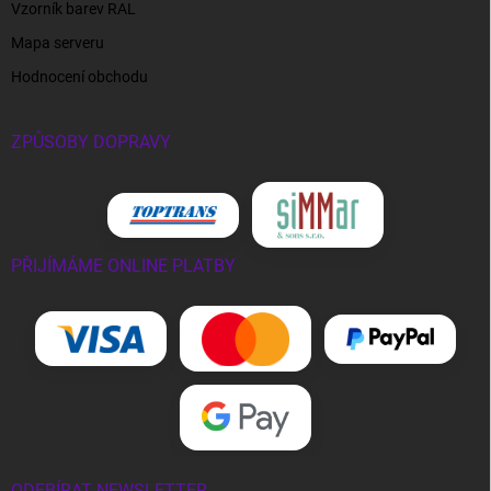
Vzorník barev RAL
Mapa serveru
Hodnocení obchodu
ZPŮSOBY DOPRAVY
PŘIJÍMÁME ONLINE PLATBY
ODEBÍRAT NEWSLETTER