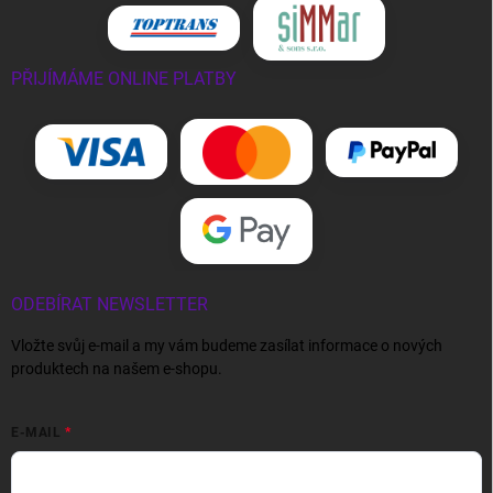
PŘIJÍMÁME ONLINE PLATBY
ODEBÍRAT NEWSLETTER
Vložte svůj e-mail a my vám budeme zasílat informace o nových
produktech na našem e-shopu.
E-MAIL