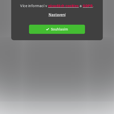
Více informací v
zásadách cookies
a
GDPR
.
Nastavení
Souhlasím