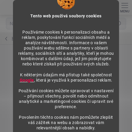
Přejít
na
obsah
Tento web použivá soubory cookies
Hledat
Používáme cookies k personalizaci obsahu a
reklam, poskytování funkcí sociálních médií a
Hřebeny pro nízká dělítka
analýze návštěvnosti. Informace o vašem
používání webu sdílíme s partnery v oblasti
reklamy, sociálních sítí a analytiky, kteří je mohou
kombinovat s dalšími údaji, jež jim poskytujete
nebo které získali při používání svých služeb.
K některým údajům má přístup také společnost
Google
, která je využívá k personalizaci reklam.
Používání cookies můžete spravovat v nastavení
– přijmout všechny, povolit nebo odmítnout
analytické a marketingové cookies či upravit své
preference.
Povolením těchto cookies nám pomůžete zlepšit
váš zážitek na webu a zobrazovat vám
relevantnější obsah a nabídky.