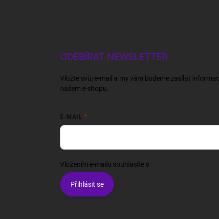
ODEBÍRAT NEWSLETTER
Vložte svůj e-mail a my vám budeme zasílat informa
našem e-shopu.
E-MAIL
Vložením e-mailu souhlasíte s
podmínkami ochrany o
Přihlásit se