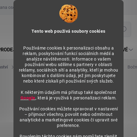
ana osobních údajů
Prohlášení o používání COOKIES
Moje obje
Hledat
Tento web použivá soubory cookies
Používáme cookies k personalizaci obsahu a
PRODEJNÍ REGÁLY SU5
PULTY PRODEJNÍ SEKTOROVÉ
reklam, poskytování funkcí sociálních médií a
analýze návštěvnosti. Informace o vašem
používání webu sdílíme s partnery v oblasti
nství
Bočnice polic nízké
Bočnice polic nízké (sklo)
Bočn
reklamy, sociálních sítí a analytiky, kteří je mohou
kombinovat s dalšími údaji, jež jim poskytujete
nebo které získali při používání svých služeb.
K některým údajům má přístup také společnost
Google
, která je využívá k personalizaci reklam.
Používání cookies můžete spravovat v nastavení
– přijmout všechny, povolit nebo odmítnout
analytické a marketingové cookies či upravit své
preference.
Povolením těchto cookies nám pomůžete zlepšit