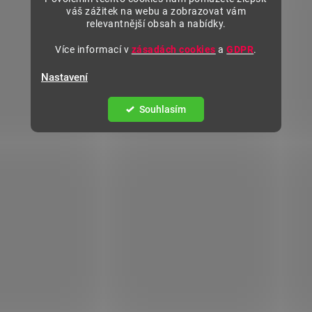
váš zážitek na webu a zobrazovat vám
relevantnější obsah a nabídky.
Více informací v
zásadách cookies
a
GDPR
.
Nastavení
Souhlasím