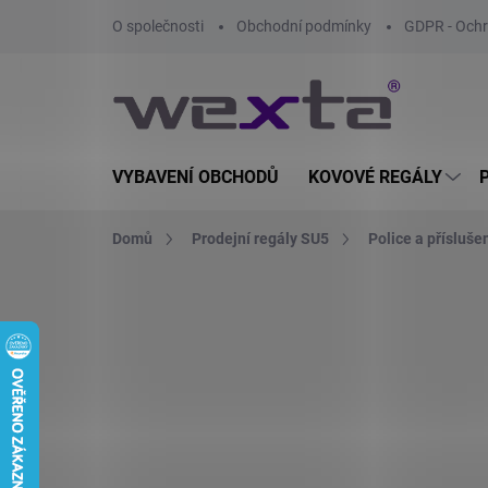
Přejít
O společnosti
Obchodní podmínky
GDPR - Ochr
na
obsah
VYBAVENÍ OBCHODŮ
KOVOVÉ REGÁLY
Domů
Prodejní regály SU5
Police a přísluše