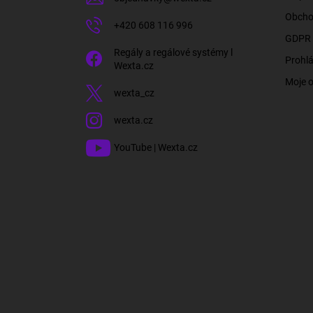
Obcho
+420 608 116 996
GDPR 
Regály a regálové systémy l
Prohlá
Wexta.cz
Moje 
wexta_cz
wexta.cz
YouTube | Wexta.cz