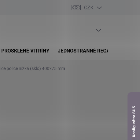
CZK
dnávka
PRÁZDNÝ KOŠÍK
NÁKUPNÍ
KOŠÍK
PROSKLENÉ VITRÍNY
JEDNOSTRANNÉ REGÁLY
OBOUS
ice police nízká (sklo) 400x75 mm
Konfigurátor SU5