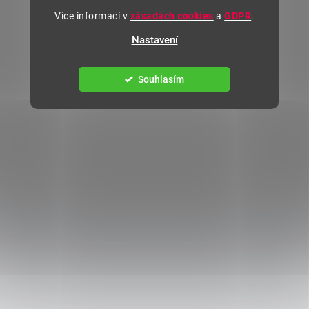
Více informací v
zásadách cookies
a
GDPR
.
Nastavení
Souhlasím