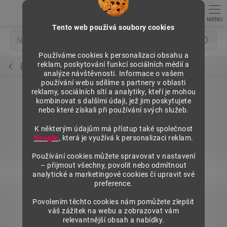
Přejít
na
obsah
Tento web použivá soubory cookies
Hledat
Používáme cookies k personalizaci obsahu a
reklam, poskytování funkcí sociálních médií a
Bočnice polic nízké
analýze návštěvnosti. Informace o vašem
používání webu sdílíme s partnery v oblasti
reklamy, sociálních sítí a analytiky, kteří je mohou
kombinovat s dalšími údaji, jež jim poskytujete
nebo které získali při používání svých služeb.
K některým údajům má přístup také společnost
Google
, která je využívá k personalizaci reklam.
Používání cookies můžete spravovat v nastavení
– přijmout všechny, povolit nebo odmítnout
analytické a marketingové cookies či upravit své
preference.
Povolením těchto cookies nám pomůžete zlepšit
váš zážitek na webu a zobrazovat vám
relevantnější obsah a nabídky.