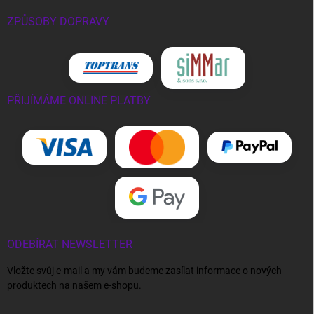
ZPŮSOBY DOPRAVY
PŘIJÍMÁME ONLINE PLATBY
ODEBÍRAT NEWSLETTER
Vložte svůj e-mail a my vám budeme zasílat informace o nových
produktech na našem e-shopu.