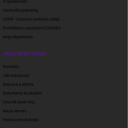
O společnosti
Obchodní podmínky
GDPR - Ochrana osobních údajů
Prohlášení o používání COOKIES
Moje objednávka
ZÁKAZNICKÝ SERVIS
Kontakty
Jak nakupovat
Doprava a platba
Dokumenty ke stažení
Vzorník barev RAL
Mapa serveru
Hodnocení obchodu