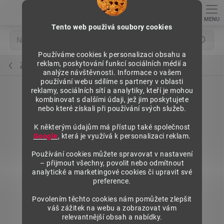
Přejít
na
obsah
Tento web použivá soubory cookies
Hledat
Používáme cookies k personalizaci obsahu a
reklam, poskytování funkcí sociálních médií a
Závěsy do kazetových panelů
analýze návštěvnosti. Informace o vašem
používání webu sdílíme s partnery v oblasti
reklamy, sociálních sítí a analytiky, kteří je mohou
kombinovat s dalšími údaji, jež jim poskytujete
nebo které získali při používání svých služeb.
K některým údajům má přístup také společnost
Google
, která je využívá k personalizaci reklam.
Používání cookies můžete spravovat v nastavení
– přijmout všechny, povolit nebo odmítnout
analytické a marketingové cookies či upravit své
preference.
Povolením těchto cookies nám pomůžete zlepšit
váš zážitek na webu a zobrazovat vám
relevantnější obsah a nabídky.