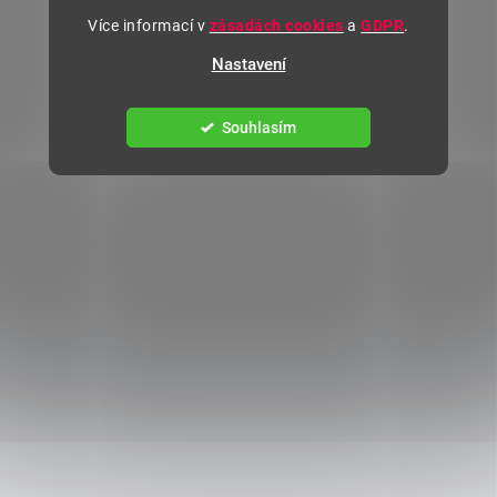
Více informací v
zásadách cookies
a
GDPR
.
Nastavení
Souhlasím