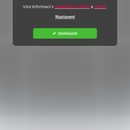
Více informací v
zásadách cookies
a
GDPR
.
Nastavení
Souhlasím