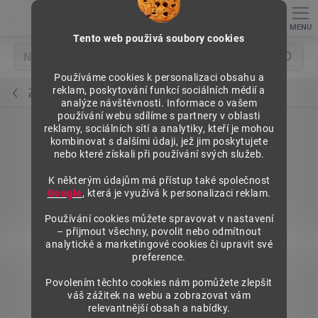
Přejít
na
obsah
Tento web použivá soubory cookies
Hledat
Používáme cookies k personalizaci obsahu a
reklam, poskytování funkcí sociálních médií a
Zadní panely kazetové
analýze návštěvnosti. Informace o vašem
používání webu sdílíme s partnery v oblasti
reklamy, sociálních sítí a analytiky, kteří je mohou
kombinovat s dalšími údaji, jež jim poskytujete
nebo které získali při používání svých služeb.
K některým údajům má přístup také společnost
Google
, která je využívá k personalizaci reklam.
Používání cookies můžete spravovat v nastavení
– přijmout všechny, povolit nebo odmítnout
analytické a marketingové cookies či upravit své
preference.
Povolením těchto cookies nám pomůžete zlepšit
váš zážitek na webu a zobrazovat vám
relevantnější obsah a nabídky.