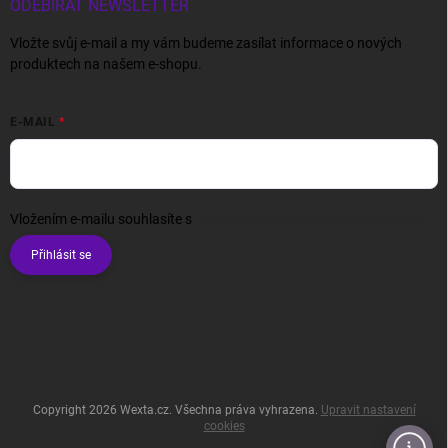
ODEBÍRAT NEWSLETTER
Vložte svůj e-mail a my vám budeme zasílat informace o nových
produktech na našem e-shopu.
E-MAIL
Vložením e-mailu souhlasíte s
podmínkami ochrany osobních údajů
Přihlásit se
Copyright 2026
Wexta.cz
. Všechna práva vyhrazena.
Upravit nastavení
cookies