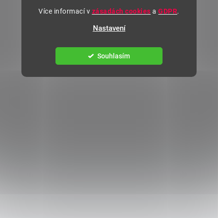
Více informací v
zásadách cookies
a
GDPR
.
Nastavení
Souhlasím