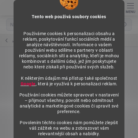
Přejít
na
obsah
Tento web použivá soubory cookies
Hledat
Používáme cookies k personalizaci obsahu a
reklam, poskytování funkcí sociálních médií a
Jednoháčky a dvojháčky do kazetových panelů
analýze návštěvnosti. Informace o vašem
používání webu sdílíme s partnery v oblasti
reklamy, sociálních sítí a analytiky, kteří je mohou
kombinovat s dalšími údaji, jež jim poskytujete
nebo které získali při používání svých služeb.
K některým údajům má přístup také společnost
Google
, která je využívá k personalizaci reklam.
Používání cookies můžete spravovat v nastavení
– přijmout všechny, povolit nebo odmítnout
analytické a marketingové cookies či upravit své
preference.
Povolením těchto cookies nám pomůžete zlepšit
váš zážitek na webu a zobrazovat vám
relevantnější obsah a nabídky.