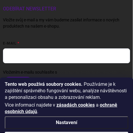
ODEBÍRAT NEWSLETTER
Vložte svůj e-mail a my vám budeme zasílat informace o nových
produktech na našem e-shopu.
E-MAIL
Vložením e-mailu souhlasíte s
podmínkami ochrany osobních údajů
Přihlásit se
Tento web používá soubory cookies.
Používáme je k
zajištění správného fungování webu, analýze návštěvnosti
a personalizaci obsahu a zobrazování reklam.
Více informací najdete v
zásadách cookies
a
ochraně
osobních údajů
.
Nastavení
Copyright 2026
Wexta.cz
. Všechna práva vyhrazena.
Upravit nastavení