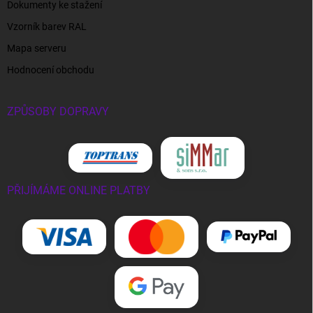
Dokumenty ke stažení
Vzorník barev RAL
Mapa serveru
Hodnocení obchodu
ZPŮSOBY DOPRAVY
PŘIJÍMÁME ONLINE PLATBY