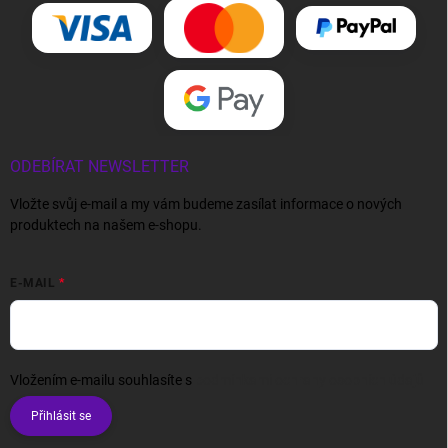
ODEBÍRAT NEWSLETTER
Vložte svůj e-mail a my vám budeme zasílat informace o nových
produktech na našem e-shopu.
E-MAIL
Vložením e-mailu souhlasíte s
podmínkami ochrany osobních údajů
Přihlásit se