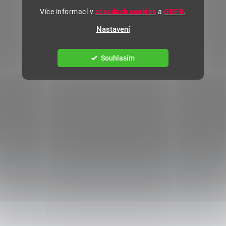
Více informací v
zásadách cookies
a
GDPR
.
Nastavení
Souhlasím