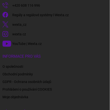
+420 608 116 996
Regály a regálové systémy l Wexta.cz
wexta_cz
wexta.cz
YouTube | Wexta.cz
INFORMACE PRO VÁS
O společnosti
Obchodní podmínky
GDPR - Ochrana osobních údajů
Prohlášení o používání COOKIES
Moje objednávka