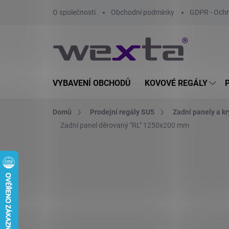
Přejít
O společnosti
Obchodní podmínky
GDPR - Ochr
na
obsah
VYBAVENÍ OBCHODŮ
KOVOVÉ REGÁLY
Domů
Prodejní regály SU5
Zadní panely a kr
Zadní panel děrovaný "RL" 1250x200 mm