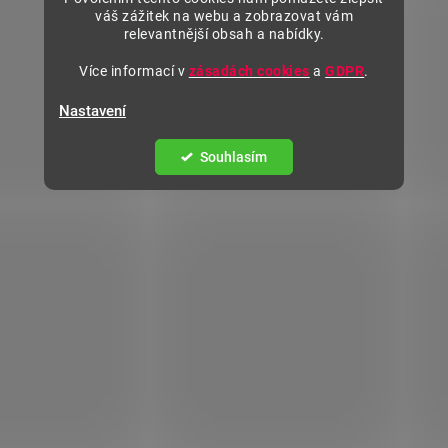
váš zážitek na webu a zobrazovat vám
relevantnější obsah a nabídky.
Více informací v
zásadách cookies
a
GDPR
.
Nastavení
Souhlasím