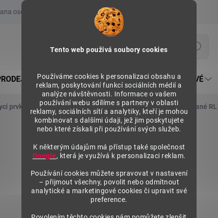
ana osobních údajů
Prohlášení o používání COOKIES
Moje obje
Hledat
Tento web použivá soubory cookies
Používáme cookies k personalizaci obsahu a
PRODEJNÍ REGÁLY SU5
PULTY PRODEJNÍ SEKTOROVÉ
reklam, poskytování funkcí sociálních médií a
analýze návštěvnosti. Informace o vašem
používání webu sdílíme s partnery v oblasti
ycí prvky, závěsy do děrovaných panelů
Zadní panely děrované RL
reklamy, sociálních sítí a analytiky, kteří je mohou
kombinovat s dalšími údaji, jež jim poskytujete
nebo které získali při používání svých služeb.
K některým údajům má přístup také společnost
Google
, která je využívá k personalizaci reklam.
Používání cookies můžete spravovat v nastavení
– přijmout všechny, povolit nebo odmítnout
analytické a marketingové cookies či upravit své
preference.
Povolením těchto cookies nám pomůžete zlepšit