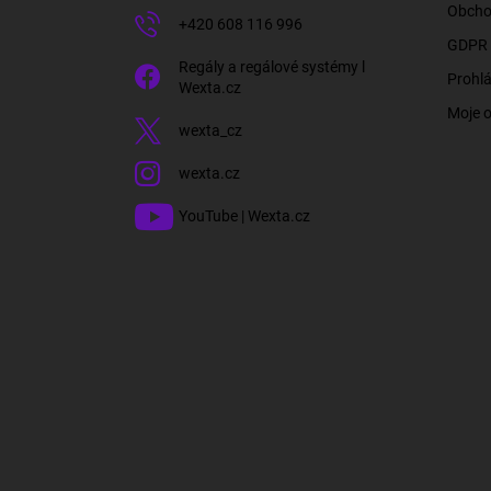
Obcho
+420 608 116 996
GDPR 
Regály a regálové systémy l
Prohlá
Wexta.cz
Moje 
wexta_cz
wexta.cz
YouTube | Wexta.cz