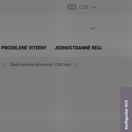
CZK
dnávka
PRÁZDNÝ KOŠÍK
NÁKUPNÍ
KOŠÍK
PROSKLENÉ VITRÍNY
JEDNOSTRANNÉ REGÁLY
OBOUS
Zadní panely děrované 1250 mm
Konfigurátor SU5