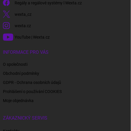
Regály a regálové systémy l Wexta.cz
wexta_cz
wexta.cz
YouTube | Wexta.cz
INFORMACE PRO VÁS
O společnosti
Obchodní podmínky
GDPR - Ochrana osobních údajů
Prohlášení o používání COOKIES
Moje objednávka
ZÁKAZNICKÝ SERVIS
Kontakty