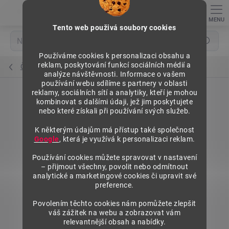
Přejít
na
obsah
Tento web použivá soubory cookies
Hledat
Používáme cookies k personalizaci obsahu a
reklam, poskytování funkcí sociálních médií a
Čelní opěry nízké
analýze návštěvnosti. Informace o vašem
používání webu sdílíme s partnery v oblasti
reklamy, sociálních sítí a analytiky, kteří je mohou
kombinovat s dalšími údaji, jež jim poskytujete
nebo které získali při používání svých služeb.
K některým údajům má přístup také společnost
Google
, která je využívá k personalizaci reklam.
Používání cookies můžete spravovat v nastavení
– přijmout všechny, povolit nebo odmítnout
analytické a marketingové cookies či upravit své
preference.
Povolením těchto cookies nám pomůžete zlepšit
váš zážitek na webu a zobrazovat vám
relevantnější obsah a nabídky.