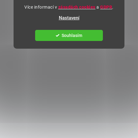
Více informací v
zásadách cookies
a
GDPR
.
Nastavení
Souhlasím