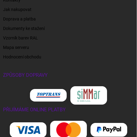
Jak nakupovat
Doprava a platba
Dokumenty ke stažení
Vzorník barev RAL
Mapa serveru
Hodnocení obchodu
ZPŮSOBY DOPRAVY
PŘIJÍMÁME ONLINE PLATBY