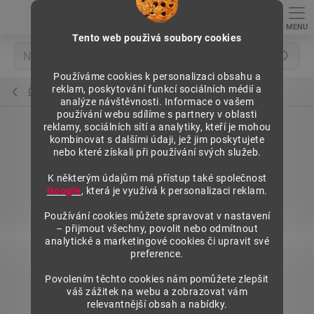
Přejít
na
obsah
Tento web použivá soubory cookies
Hledat
Používáme cookies k personalizaci obsahu a
reklam, poskytování funkcí sociálních médií a
Čelní opěry nízké
analýze návštěvnosti. Informace o vašem
používání webu sdílíme s partnery v oblasti
reklamy, sociálních sítí a analytiky, kteří je mohou
kombinovat s dalšími údaji, jež jim poskytujete
nebo které získali při používání svých služeb.
K některým údajům má přístup také společnost
Google
, která je využívá k personalizaci reklam.
Používání cookies můžete spravovat v nastavení
– přijmout všechny, povolit nebo odmítnout
analytické a marketingové cookies či upravit své
preference.
Povolením těchto cookies nám pomůžete zlepšit
váš zážitek na webu a zobrazovat vám
relevantnější obsah a nabídky.