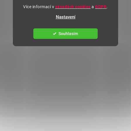
Více informací v
zásadách cookies
a
GDPR
.
Nastavení
Souhlasím