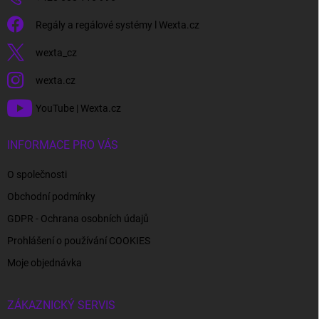
Regály a regálové systémy l Wexta.cz
wexta_cz
wexta.cz
YouTube | Wexta.cz
INFORMACE PRO VÁS
O společnosti
Obchodní podmínky
GDPR - Ochrana osobních údajů
Prohlášení o používání COOKIES
Moje objednávka
ZÁKAZNICKÝ SERVIS