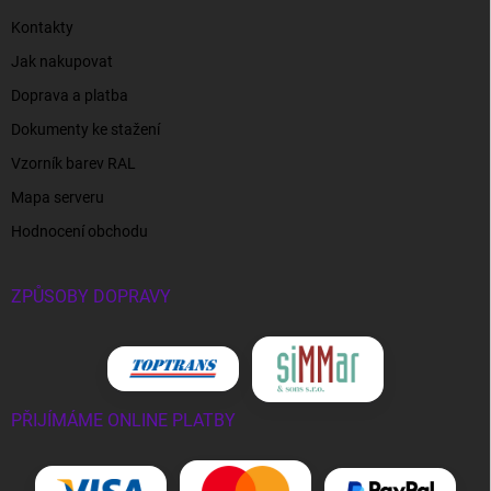
Kontakty
Jak nakupovat
Doprava a platba
Dokumenty ke stažení
Vzorník barev RAL
Mapa serveru
Hodnocení obchodu
ZPŮSOBY DOPRAVY
PŘIJÍMÁME ONLINE PLATBY