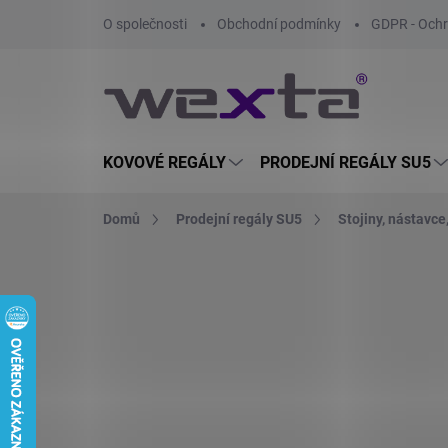
Přejít
O společnosti
Obchodní podmínky
GDPR - Ochr
na
obsah
KOVOVÉ REGÁLY
PRODEJNÍ REGÁLY SU5
Domů
Prodejní regály SU5
Stojiny, nástavce