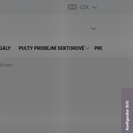
CZK
dnávka
PRÁZDNÝ KOŠÍK
NÁKUPNÍ
KOŠÍK
GÁLY
PULTY PRODEJNÍ SEKTOROVÉ
PROSKLENÉ VITR
0x30 mm
Konfigurátor SU5