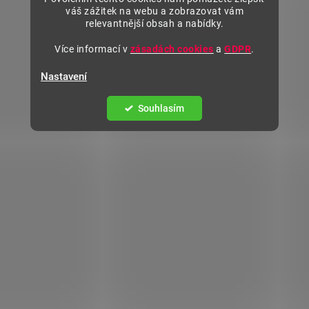
váš zážitek na webu a zobrazovat vám
relevantnější obsah a nabídky.
Více informací v
zásadách cookies
a
GDPR
.
Nastavení
Souhlasím