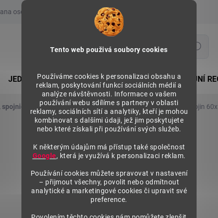
ana osobních údajů
Prohlášení o používání COOKIES
Moje obje
Hledat
Tento web použivá soubory cookies
Používáme cookies k personalizaci obsahu a
JEDNOSTRANNÉ REGÁLY
OBOUSTRANNÉ PRODEJNÍ RE
reklam, poskytování funkcí sociálních médií a
analýze návštěvnosti. Informace o vašem
používání webu sdílíme s partnery v oblasti
, spojnice a příslušenství
Nástavce stojin
Nástavce stojin 6
reklamy, sociálních sítí a analytiky, kteří je mohou
kombinovat s dalšími údaji, jež jim poskytujete
nebo které získali při používání svých služeb.
K některým údajům má přístup také společnost
Google
, která je využívá k personalizaci reklam.
Používání cookies můžete spravovat v nastavení
– přijmout všechny, povolit nebo odmítnout
analytické a marketingové cookies či upravit své
preference.
Povolením těchto cookies nám pomůžete zlepšit