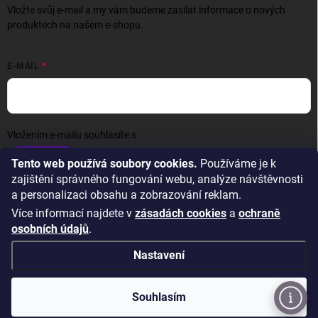
Vložte svůj e-mail a my vám budeme zasílat informace o nových
produktech na našem e-shopu.
E-MAIL
Vložením e-mailu souhlasíte s
podmínkami ochrany osobních údajů
Přihlásit se
Tento web používá soubory cookies.
Používáme je k
zajištění správného fungování webu, analýze návštěvnosti
a personalizaci obsahu a zobrazování reklam.
Více informací najdete v
zásadách cookies
a
ochraně
osobních údajů
.
Nastavení
Copyright 2026
Wexta.cz
. Všechna práva vyhrazena.
Upravit nastavení
cookies
Souhlasím
Vytvořil Shoptet